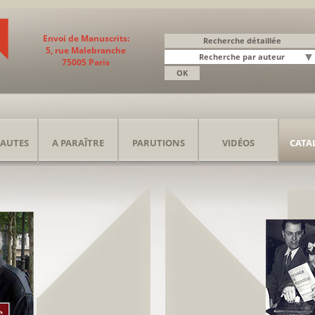
Envoi de Manuscrits:
5, rue Malebranche
75005 Paris
AUTES
A PARAÎTRE
PARUTIONS
VIDÉOS
CATA