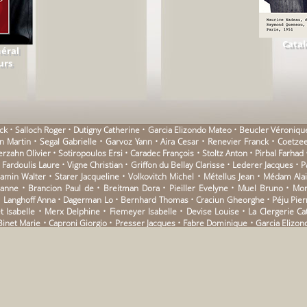
Catal
éral
urs
ick • Salloch Roger • Dutigny Catherine • Garcia Elizondo Mateo • Beucler Véroniqu
ian Martin • Segal Gabrielle • Garvoz Yann • Aira Cesar • Renevier Franck • Coet
zahn Olivier • Sotiropoulos Ersi • Caradec François • Stoltz Anton • Pirbal Farhad 
ardoulis Laure • Vigne Christian • Griffon du Bellay Clarisse • Lederer Jacques • 
jamin Walter • Starer Jacqueline • Volkovitch Michel • Métellus Jean • Médam Al
ianne • Brancion Paul de • Breitman Dora • Pieiller Evelyne • Muel Bruno • M
• Langhoff Anna • Dagerman Lo • Bernhard Thomas • Craciun Gheorghe • Péju Pierre
t Isabelle • Merx Delphine • Fiemeyer Isabelle • Devise Louise • La Clergerie 
Binet Marie • Caproni Giorgio • Presser Jacques • Fabre Dominique • Garcia Elizond
iuseppe • Schmidt Arno • Löffler Hans • Rateau Grégory • Janouch Gustav • Sciasc
chel • Lopez Cesar • Vilikovsky Pavel • Duverne Tristan • Hakkas Marios • Ingol
• Joignot Frédéric • Aymard Sylvie • Chalamov Varlam • Nadeau Maurice • Duits C
Vicente Luis • Samoyault Tiphaine • Trigano Patrice • Dana Catherine • Noiret G
atherine • Naville Pierre • Urquhart Jane • Lowry Malcom • Balzer Lucas • Cheim
anueva Michèle • Ervé • Martini Juan • Amzallag Anne • Pireyre Emmanuelle • Majo
ue • Notte Pierre • Pirbal Farhad • Levi Jean • Zanzotto Andrea • Jouanneau Jul