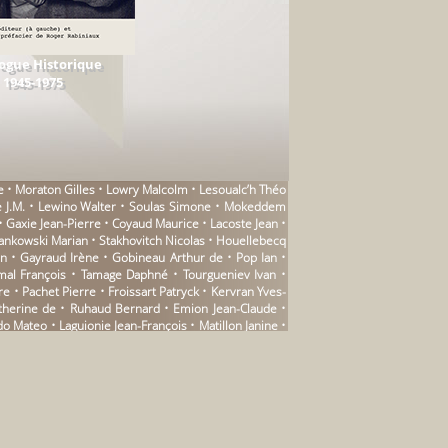
ogue Historique
1945-1975
e • Moraton Gilles • Lowry Malcolm • Lesoualc’h Théo
zee J.M. • Lewino Walter • Soulas Simone • Mokeddem
• Gaxie Jean-Pierre • Coyaud Maurice • Lacoste Jean •
Pankowski Marian • Stakhovitch Nicolas • Houellebecq
ain • Gayraud Irène • Gobineau Arthur de • Pop Ian •
omal François • Tamage Daphné • Tourgueniev Ivan •
 • Pachet Pierre • Froissart Patryck • Kervran Yves-
Catherine de • Ruhaud Bernard • Emion Jean-Claude •
o Mateo • Laguionie Jean-François • Matillon Janine •
ia Leonardo • Gentis Roger • Dagerman Stig • Thurios
d Felix Philipp • Andriamirado Natacha • Darol Guy •
harles • Mourier-Casile Pascaline • Nizan Raphaël •
érard • Desportes Bernard • Baridon Silvio • Nizard
onas Georges • Blunden Edmund • Targowla Olivier •
r Serge-Jean • Grauby Françoise • Riboulet Mathieu •
ien • Carroy Jean Roger • Genovese Andrea • Gloaguen