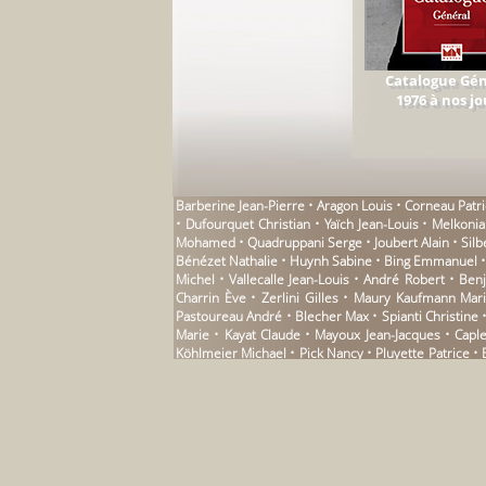
Catalogue Gén
1976 à nos jo
Barberine Jean-Pierre • Aragon Louis • Corneau Patr
• Dufourquet Christian • Yaïch Jean-Louis • Melkon
Mohamed • Quadruppani Serge • Joubert Alain • Silber
Bénézet Nathalie • Huynh Sabine • Bing Emmanuel • F
Michel • Vallecalle Jean-Louis • André Robert • Ben
Charrin Ève • Zerlini Gilles • Maury Kaufmann Mar
Pastoureau André • Blecher Max • Spianti Christine 
Marie • Kayat Claude • Mayoux Jean-Jacques • Caple
Köhlmeier Michael • Pick Nancy • Pluyette Patrice • 
Trazegnies Pascale de • Roussel Alain • Pontiggia G
Didier • Eltesch Gonzalo Figueroa • Maubert Jean-Mi
Bruneau Zoé • Barrot Philippe • Grard Françoise • 
Mascolo Dionys • Ling Xi • Beauregard Nane • Mora 
Simon • Andrau Paule • Taraghi Goli • Clémenson C
Képès Sophie • Bensoussan Albert • Dune Cléo • Vill
Heijenoort Jean van • Thébaud Anne • Noguez Dominiq