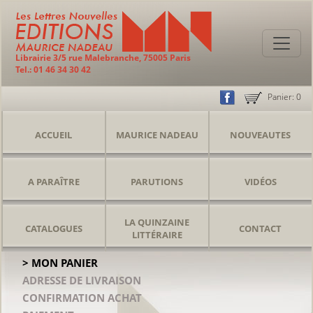
Librairie 3/5 rue Malebranche, 75005 Paris
Tel.: 01 46 34 30 42
Panier:
0
ACCUEIL
MAURICE NADEAU
NOUVEAUTES
A PARAÎTRE
PARUTIONS
VIDÉOS
LA QUINZAINE
CATALOGUES
CONTACT
LITTÉRAIRE
> MON PANIER
ADRESSE DE LIVRAISON
CONFIRMATION ACHAT