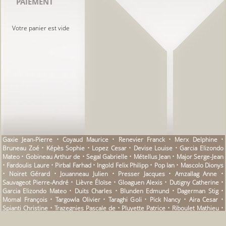
PAIEMENT
Votre panier est vide
Gaxie Jean-Pierre • Coyaud Maurice • Renevier Franck • Merx Delphine •
Bruneau Zoé • Képès Sophie • Lopez Cesar • Devise Louise • Garcia Elizondo
Mateo • Gobineau Arthur de • Segal Gabrielle • Métellus Jean • Major Serge-Jean
• Fardoulis Laure • Pirbal Farhad • Ingold Felix Philipp • Pop Ian • Mascolo Dionys
• Noiret Gérard • Jouanneau Julien • Presser Jacques • Amzallag Anne •
Sauvageot Pierre-André • Lièvre Éloïse • Gloaguen Alexis • Dutigny Catherine •
Garcia Elizondo Mateo • Duits Charles • Blunden Edmund • Dagerman Stig •
Momal François • Targowla Olivier • Taraghi Goli • Pick Nancy • Aira Cesar •
Spianti Christine • Trazegnies Pascale de • Pluyette Patrice • Riboulet Mathieu •
Blecher Max • Tamage Daphné • Trigano Patrice • La Clergerie Catherine de •
Pontiggia Giuseppe • Carroy Jean Roger • Moraton Gilles • Barrot Philippe • Mora