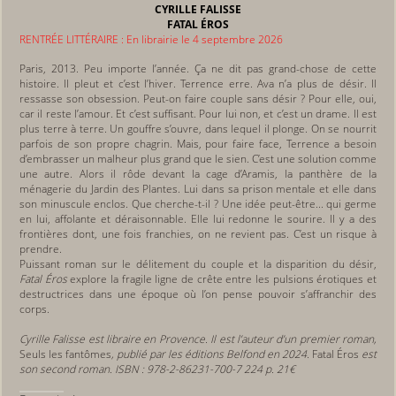
CYRILLE FALISSE
FATAL ÉROS
RENTRÉE LITTÉRAIRE : En librairie le 4 septembre 2026
Paris, 2013. Peu importe l’année. Ça ne dit pas grand-chose de cette
histoire. Il pleut et c’est l’hiver. Terrence erre. Ava n’a plus de désir. Il
ressasse son obsession. Peut-on faire couple sans désir ? Pour elle, oui,
car il reste l’amour. Et c’est suffisant. Pour lui non, et c’est un drame. Il est
plus terre à terre. Un gouffre s’ouvre, dans lequel il plonge. On se nourrit
parfois de son propre chagrin. Mais, pour faire face, Terrence a besoin
d’embrasser un malheur plus grand que le sien. C’est une solution comme
une autre. Alors il rôde devant la cage d’Aramis, la panthère de la
ménagerie du Jardin des Plantes. Lui dans sa prison mentale et elle dans
son minuscule enclos. Que cherche-t-il ? Une idée peut-être... qui germe
en lui, affolante et déraisonnable. Elle lui redonne le sourire. Il y a des
frontières dont, une fois franchies, on ne revient pas. C’est un risque à
prendre.
Puissant roman sur le délitement du couple et la disparition du désir,
Fatal Éros
explore la fragile ligne de crête entre les pulsions érotiques et
destructrices dans une époque où l’on pense pouvoir s’affranchir des
corps.
Cyrille Falisse est libraire en Provence. Il est l’auteur d’un premier roman,
Seuls les fantômes
, publié par les éditions Belfond en 2024.
Fatal Éros
est
son second roman. ISBN : 978-2-86231-700-7 224 p. 21€