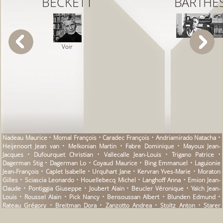
BECKETT
BARTHE
Voir
Voir
Nadeau Maurice • Momal François • Caradec François • Andriamirado Natacha •
Heijenoort Jean van • Melkonian Martin • Fabre Dominique • Mayoux Jean-
Jacques • Dufourquet Christian • Vallecalle Jean-Louis • Trigano Patrice •
Dagerman Stig • Dagerman Lo • Coyaud Maurice • Bing Emmanuel • Laguionie
Jean-François • Caplet Isabelle • Urquhart Jane • Kervran Yves-Marie • Moraton
Gilles • Sciascia Leonardo • Houellebecq Michel • Langhoff Anna • Emion Jean-
Claude • Pontiggia Giuseppe • Joubert Alain • Beucler Véronique • Yaïch Jean-
Louis • Roussel Alain • Pick Nancy • Bensoussan Albert • Blunden Edmund •
Rateau Grégory • Breitman Dora • Zanzotto Andrea • Stoltz Anton • Starer
Jacqueline • Caproni Giorgio • Duverne Tristan • Pop Ian • Mascolo Dionys •
Métellus Jean • Volkovitch Michel • Muel Bruno • Maubert Jean-Michel • Lederer