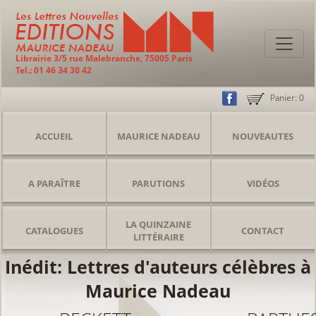
Librairie 3/5 rue Malebranche, 75005 Paris
Tel.: 01 46 34 30 42
Panier:
0
ACCUEIL
MAURICE NADEAU
NOUVEAUTES
A PARAÎTRE
PARUTIONS
VIDÉOS
LA QUINZAINE
CATALOGUES
CONTACT
LITTÉRAIRE
Inédit: Lettres d'auteurs célèbres à
Maurice Nadeau