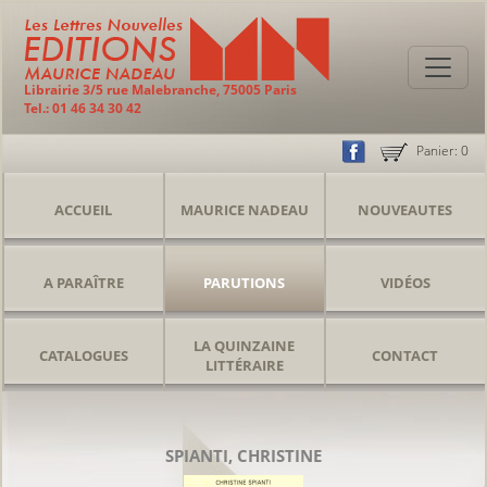
Librairie 3/5 rue Malebranche, 75005 Paris
Tel.: 01 46 34 30 42
Panier:
0
ACCUEIL
MAURICE NADEAU
NOUVEAUTES
A PARAÎTRE
PARUTIONS
VIDÉOS
LA QUINZAINE
CATALOGUES
CONTACT
LITTÉRAIRE
SPIANTI, CHRISTINE