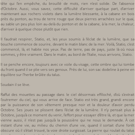
tête qui l’en empêche, du brouillé de mots, rien n’est solide. De l’absence
d’Octobre. Aussi, vous savez, cette difficulté d’arriver quelque part, d’arriver
maintenant aux rochers violets dans la lumière blessante, à la cabane en bois
près du ponton, au trou de terre rouge que deux pierres arrachées sur le quai,
au sable un peu plus loin au-delà du ponton et de la cabane, à la mer, la chaleur,
d’arriver à quelque chose plutôt que rien.
Il faudrait respirer, Statio, et, les yeux soumis à l’éclat de la lumière, que sa
bouche commence de sourire, devant le matin blanc de la mer. Voilà, Statio, c’est
commencé, là, et habite nos yeux. Pas de terre, pas de pays, juste là où nous
sommes, y être vraiment. Dans le matin, au bord de l’Italie, nous arrivons, Statio.
Il se penche encore, toujours avec ce voile du visage, cette ombre qui lui tombe
du front quand il se plie vers ses genoux. Près de lui, son sac dodeline à peine en
équilibre sur l’herbe brûlée du talus.
Soudain il se lève.
Raffut des mouettes au passage dans le ciel désormais effiloché, d’où s’extrait
l’outremer du ciel, qui vous arrive de face. Statio est très grand, grandi encore
par la puissance de son vêtement presque noir et la douleur d’avoir perdu
Octobre. Ses joues se plissent dans l’éclat de la lumière. Il n’y pensait plus à
Octobre, jusqu’à ce moment du venir, l’effort pour essayer d’être là, et que la mer
vienne aussi, il n’est pas jusqu’à la poussière qui ne nous le demande. À cet
instant d’une vie, au milieu du chemin d’une vie, quand il sortait d’une forêt
obscure où il s’était trouvé, la voie droite surgissait. La pierre qui roulait du talus