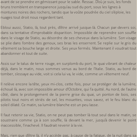
avant de se prendre en gémissant pour le sable. Ressac. D’où je suis, les fonds
bruns tremblent en transparence jusqu’au sud du port, sous les lignes à
montures noires des rochers, tandis que la voûte poudrée du ciel s’éploie, les
nuages tout droit nous regardent tant.
Ebloui aussi, Statio, là, tout près, d’être arrivé jusque-là. Chacun par-devers soi,
dans sa tentative d’improbable disparition. Impossible de reprendre son souffle
dans le visage de Statio, au désordre de ses cheveux dans la lumière. Son visage
se plie dans l’ombre des genoux, ses bras les enserrent. Se replie sur le gris du
vêtement sa bouche large et droite. Ses yeux fermés. Maintenant il voudrait tout
abandonner et tout de suite.
Assis sur le talus de terre rouge, en surplomb du port, le quai vibrant de chaleur
déjà, dans le matin, nous sommes venus au bord de l’Italie. Statio, au bord de
tomber, s’essaye au vide, voit si cela lui va, le vide, comme un vêtement neuf.
Il relève encore la tête, yeux mi-clos, cette fois, pour se protéger de la lumière,
échoué là, avec son impossible amour d’Octobre, qui l’a quitté. Au nord, de l’autre
côté, dans le prolongement de la pierre grise du quai, un ponton de bois, ses
pilotis tout noirs et striés de sel, les mouettes, vous savez, et le feu blanc du
soleil dilaté. Ce matin, sa lumière blanche est un peu lasse.
Il faut retenir sa vie, Statio, on ne peut pas tomber là tout seul dans le matin, se
soustraire comme ça à son souffle, là devant la mer, jusqu’à devenir le point
inaccessible, l’inachevé. Il faudrait revenir à la vie.
Mais, rien que d’être là, il n’y accède pas, à cause de la fatigue, de la nuit dans sa