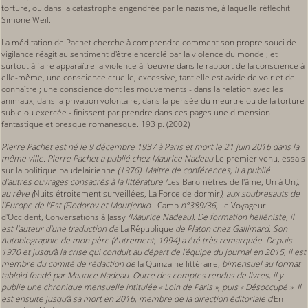
torture, ou dans la catastrophe engendrée par le nazisme, à laquelle réfléchit
Simone Weil.
La méditation de Pachet cherche à comprendre comment son propre souci de
vigilance réagit au sentiment d'être encerclé par la violence du monde ; et
surtout à faire apparaître la violence à l'oeuvre dans le rapport de la conscience à
elle-même, une conscience cruelle, excessive, tant elle est avide de voir et de
connaître ; une conscience dont les mouvements - dans la relation avec les
animaux, dans la privation volontaire, dans la pensée du meurtre ou de la torture
subie ou exercée - finissent par prendre dans ces pages une dimension
fantastique et presque romanesque. 193 p. (2002)
Pierre Pachet est né le
9 décembre 1937
à Paris et mort le
21 juin 2016
dans la
même ville. Pierre Pachet a publié chez Maurice Nadeau
Le premier venu, essais
sur la politique baudelairienne
(1976). Maitre de conférences, il a publié
d'autres ouvrages consacrés à la littérature (
Les Baromètres de l'âme, Un à Un
),
au rêve (
Nuits étroitement surveillées, La Force de dormir
), aux soubresauts de
l'Europe de l'Est (Fiodorov et Mourjenko -
Camp
n°389/36,
Le Voyageur
d'Occident, Conversations à Jassy
(Maurice Nadeau).
De formation helléniste, il
est l'auteur d'une traduction de
La République
de Platon chez Gallimard. Son
Autobiographie de mon père (Autrement, 1994) a été très remarquée.
Depuis
1970 et jusqu'à la crise qui conduit au départ de l'équipe du journal en 2015, il est
membre du comité de rédaction de
la Quinzaine littéraire
, bimensuel au format
tabloïd fondé par Maurice Nadeau. Outre des comptes rendus de livres, il y
publie une chronique mensuelle intitulée
« Loin de Paris »
, puis
« Désoccupé »
. Il
est ensuite jusqu'à sa mort en 2016, membre de la direction éditoriale d'
En