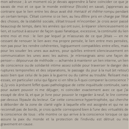
mon adresse ; à un moment où je devais apprendre à faire coïncider ce que je
savais de moi et ce que le monde extérieur (l’école) en savait, j’apprenais au
contraire que le lien entre les deux avait été
menacé et même
rompu pendant
un certain temps. C’était comme si ce lien, au lieu d’être pris en charge par l’état
des choses, de la stabilité sociale, s’était trouvé m’incomber. Je crois avoir passé
beaucoup de temps, dans les années qui ont suivi, à réparer silencieusement ce
lien, et surtout à assurer de façon quasi fanatique, excessive, la continuité du lien
entre moi et moi : le lien par lequel je m’assurais de ce que j’étais — en ne
cessant de renouer le lien avec ma propre pensée, le lien entre mes pensées,
non pas pour les rendre cohérentes, logiquement compatibles entre elles, mais
pour les souder les unes aux autres, pour qu’elles entrent silencieusement en
communication les unes avec les autres. Je m’enseignais ainsi une façon de
penser— dépourvue de méthode — acharnée à maintenir un lien interne, un lien
de conscience ou de solidarité intime assez solide pour traverser le danger des
ruptures temporelles et des séparations, le passage du jour à la nuit (et retour)
aussi bien que celui de la paix à la guerre ou du calme au trouble. Relisant mes
essais, en particulier celui qui figure ici en tête (« À quoi comparer la conscience ?
»), j’y vois à présent l’effet quasi pathologique de cette inquiétude continuée, sans
pour autant pouvoir ni me déjuger, ni coïncider exactement avec ce que j’ai
essayé de dire là, et que je livre pour pouvoir le regarder à neuf, le lire comme
par-dessus l’épaule du lecteur. Car cette conscience hypertrophiée, qui cherche
à déborder de la zone de clarté vigile à laquelle elle est assignée et qui ne se
reconnaît pas de bords, je crois qu’elle correspond bien à l’une des virtualités de
la conscience de tous : elle montre ce qui arrive à la conscience lorsque ce qui
assure la paix du monde et la protection de l’individu est détruit ou mis
gravement en cause.