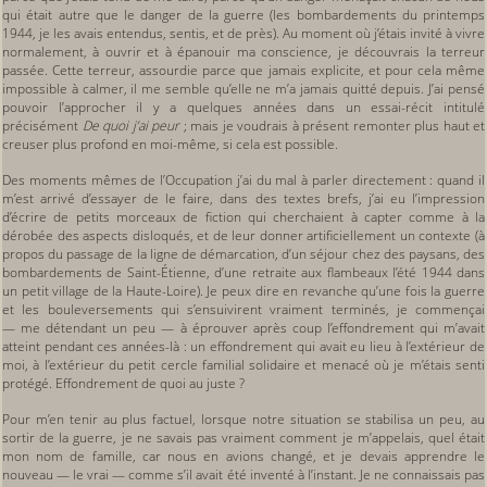
qui était autre que le danger de la guerre (les bombardements du printemps
1944, je les avais entendus, sentis, et de près). Au moment où j’étais invité à vivre
normalement, à ouvrir et à épanouir ma conscience, je découvrais la terreur
passée. Cette terreur, assourdie parce que jamais explicite, et pour cela même
impossible à calmer, il me semble qu’elle ne m’a jamais quitté depuis. J’ai pensé
pouvoir l’approcher il y a quelques années dans un essai-récit intitulé
précisément
De quoi j’ai peur
; mais je voudrais à présent remonter plus haut et
creuser plus profond en moi-même, si cela est possible.
Des moments mêmes de l’Occupation j’ai du mal à parler directement : quand il
m’est arrivé d’essayer de le faire, dans des textes brefs, j’ai eu l’impression
d’écrire de petits morceaux de fiction qui cherchaient à capter comme à la
dérobée des aspects disloqués, et de leur donner artificiellement un contexte (à
propos du passage de la ligne de démarcation, d’un séjour chez des paysans, des
bombardements de Saint-Étienne, d’une retraite aux flambeaux l’été 1944 dans
un petit village de la Haute-Loire). Je peux dire en revanche qu’une fois la guerre
et les bouleversements qui s’ensuivirent vraiment terminés, je commençai
— me détendant un peu — à éprouver après coup l’effondrement qui m’avait
atteint pendant ces années-là : un effondrement qui avait eu lieu à l’extérieur de
moi, à l’extérieur du petit cercle familial solidaire et menacé où je m’étais senti
protégé. Effondrement de quoi au juste ?
Pour m’en tenir au plus factuel, lorsque notre situation se stabilisa un peu, au
sortir de la guerre, je ne savais pas vraiment comment je m’appelais, quel était
mon nom de famille, car nous en avions changé, et je devais apprendre le
nouveau — le vrai — comme s’il avait été inventé à l’instant. Je ne connaissais pas