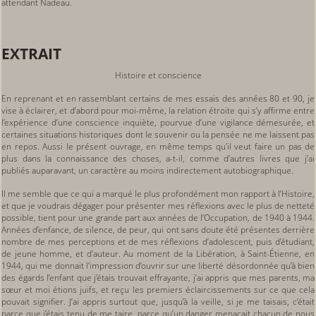
attendant Nadeau.
EXTRAIT
Histoire et conscience
En reprenant et en rassemblant certains de mes essais des années 80 et 90, je
vise à éclairer, et d’abord pour moi-même, la relation étroite qui s’y affirme entre
l’expérience d’une conscience inquiète, pourvue d’une vigilance démesurée, et
certaines situations historiques dont le souvenir ou la pensée ne me laissent pas
en repos. Aussi le présent ouvrage, en même temps qu’il veut faire un pas de
plus dans la connaissance des choses, a-t-il, comme d’autres livres que j’ai
publiés auparavant, un caractère au moins indirectement autobiographique.
Il me semble que ce qui a marqué le plus profondément mon rapport à l’Histoire,
et que je voudrais dégager pour présenter mes réflexions avec le plus de netteté
possible, tient pour une grande part aux années de l’Occupation, de 1940 à 1944.
Années d’enfance, de silence, de peur, qui ont sans doute été présentes derrière
nombre de mes perceptions et de mes réflexions d’adolescent, puis d’étudiant,
de jeune homme, et d’auteur. Au moment de la Libération, à Saint-Étienne, en
1944, qui me donnait l’impression d’ouvrir sur une liberté désordonnée qu’à bien
des égards l’enfant que j’étais trouvait effrayante, j’ai appris que mes parents, ma
sœur et moi étions juifs, et reçu les premiers éclaircissements sur ce que cela
pouvait signifier. J’ai appris surtout que, jusqu’à la veille, si je me taisais, c’était
parce que j’étais tenu de me taire, parce qu’un danger menaçait chacun de nous