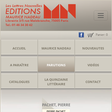
Librairie 3/5 rue Malebranche, 75005 Paris
Tel.: 01 46 34 30 42
Panier:
0
ACCUEIL
MAURICE NADEAU
NOUVEAUTES
A PARAÎTRE
PARUTIONS
VIDÉOS
LA QUINZAINE
CATALOGUES
CONTACT
LITTÉRAIRE
PACHET, PIERRE