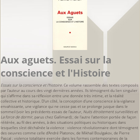
Aux aguets. Essai sur la
conscience et l'Histoire
Essais sur la conscience et l'histoire.
Ce volume rassemble des textes composés
par l'auteur au cours des vingt dernières années. Ils témoignent du lien singulier
qui s'affirme dans sa réflexion entre une donnée très intime, et la réalité
collective et historique. D'un côté, la conception d'une conscience à la vigilance
envahissante, une vigilance qui ne cesse pas et se prolonge jusque dans le
sommeil (voir les précédents essais de l'auteur,
Nuits étroitement surveillées
et
La force de dormir
, parus chez Gallimard) ; de l'autre l'attention portée de façon
réitérée, au fil des années, à des situations politiques ou historiques dans
lesquelles s'est déchaînée la violence : violence révolutionnaire dont témoignent
des oeuvres comme celle d'André Platonov, de Mikhaïl Boulgakov, de Pierre
Pascal ; violence totalitaire exercée dans les formes contemporaines de la