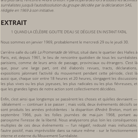
surréalistes jusqu'à l'autodissolution du groupe décidée par la déclaration SAS,
rédigée en 1969 à son initiative.
EXTRAIT
1
QUAND LA CÉLÈBRE GOUTTE D’EAU SE DÉGUISE EN INSTANT FATAL
Nous sommes en janvier 1969, probablement le mercredi 29 ou le jeudi 30.
L’arrière-salle du café
La Promenade de Vénus,
situé dans le quartier des Halles à
Paris, est, depuis 1961, le lieu de rencontre quotidien de tous les surréalistes
parisiens, comme de leurs amis de passage, provinciaux ou étrangers. C’est là
que, pour une large part, ont été élaborés revues, tracts, déclarations,
expositions jalonnant l’activité du mouvement pendant cette période, c’est là
aussi que, chaque soir entre 18 heures et 20 heures, s’engagent les discussions
les plus vives ou les plus joyeuses, les plus radicales ou les plus fiévreuses, et
que les grandes lignes de notre action sont collectivement décidées.
Enfin, c’est ainsi que longtemps se passèrent les choses et qu’elles devraient —
idéalement — continuer à se passer ; mais voilà, deux événements décisifs se
sont produits les années précédentes : la disparition d’André Breton, mort en
septembre 1966, puis les folles journées de mai-juin 1968, portant au
paroxysme l’ivresse de la liberté. Nous analyserons plus loin les conséquences
multiples de ces deux événements — l’un négatif, redouté mais inéluctable,
l’autre positif, mais imprévisible dans sa nature même - sur le fonctionnement
interne et externe du Mouvement Surréaliste.