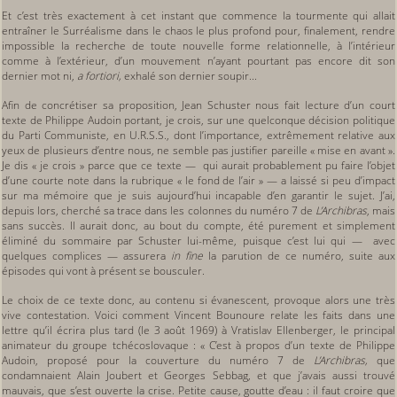
Et c’est très exactement à cet instant que commence la tourmente qui allait
entraîner le Surréalisme dans le chaos le plus profond pour, finalement, rendre
impossible la recherche de toute nouvelle forme relationnelle, à l’intérieur
comme à l’extérieur, d’un mouvement n’ayant pourtant pas encore dit son
dernier mot ni,
a fortiori,
exhalé son dernier soupir...
Afin de concrétiser sa proposition, Jean Schuster nous fait lecture d’un court
texte de Philippe Audoin portant, je crois, sur une quelconque décision politique
du Parti Communiste, en U.R.S.S., dont l’importance, extrêmement relative aux
yeux de plusieurs d’entre nous, ne semble pas justifier pareille « mise en avant ».
Je dis « je crois » parce que ce texte — qui aurait probablement pu faire l’objet
d’une courte note dans la rubrique « le fond de l’air » — a laissé si peu d’impact
sur ma mémoire que je suis aujourd’hui incapable d’en garantir le sujet. J’ai,
depuis lors, cherché sa trace dans les colonnes du numéro 7 de
L’Archibras
, mais
sans succès. Il aurait donc, au bout du compte, été purement et simplement
éliminé du sommaire par Schuster lui-même, puisque c’est lui qui — avec
quelques complices — assurera
in fine
la parution de ce numéro, suite aux
épisodes qui vont à présent se bousculer.
Le choix de ce texte donc, au contenu si évanescent, provoque alors une très
vive contestation. Voici comment Vincent Bounoure relate les faits dans une
lettre qu’il écrira plus tard (le 3 août 1969) à Vratislav Ellenberger, le principal
animateur du groupe tchécoslovaque : « C’est à propos d’un texte de Philippe
Audoin, proposé pour la couverture du numéro 7 de
L’Archibras,
que
condamnaient Alain Joubert et Georges Sebbag, et que j’avais aussi trouvé
mauvais, que s’est ouverte la crise. Petite cause, goutte d’eau : il faut croire que