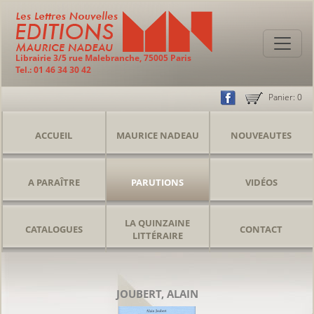
Librairie 3/5 rue Malebranche, 75005 Paris
Tel.: 01 46 34 30 42
Panier:
0
ACCUEIL
MAURICE NADEAU
NOUVEAUTES
A PARAÎTRE
PARUTIONS
VIDÉOS
LA QUINZAINE
CATALOGUES
CONTACT
LITTÉRAIRE
JOUBERT, ALAIN