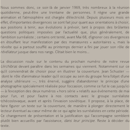
Nous sommes donc, ce soir-là de janvier 1969, très nombreux à la réunion
quotidienne, peut-être une trentaine de personnes. Il règne une grande
animation et l’atmosphère est chargée d’électricité. Depuis plusieurs mois en
effet, d’importantes divergences se sont fait jour quant aux orientations à choisir,
aux positions à tenir, aux évolutions à prévoir, tant à propos des brûlantes
questions politiques imposées par l’actualité que, plus généralement, de
l’ambition surréaliste ; certains ont tenté, avant Mai 68, d’ignorer ces divergences
en étouffant leur manifestation par des manœuvres « autoritaires », mais la
révolte qui a partout soufflé au printemps dernier a fini par jouer son rôle de
révélateur
jusque dans nos rangs. C’était bien le moins...
La discussion roule sur le contenu du prochain numéro de notre revue
Uirchibras
devant paraître dans les semaines qui viennent. Notamment sur ce
qu’il conviendrait de choisir pour en illustrer la couverture. Jean Schuster —
dont le rôle d’animateur-leader qu’il occupe au sein du groupe fera l’objet d’une
analyse ultérieure —, très énervé, suggère d’abandonner le principe d’une
photographie spécialement réalisée pour l’occasion, comme ce fut le cas jusqu’ici
— à l’exception des deux numéros « hors série » relatifs aux événements de mai
pour l’un, et pour l’autre à nos contacts avec le groupe surréaliste
tchécoslovaque, avant et après l’invasion soviétique. Il propose, à la place, de
faire figurer un texte sur la couverture, de manière à plonger directement le
lecteur éventuel au cœur même de ce qui agite les surréalistes en cette période.
Ce changement de présentation et la justification qui l’accompagne semblent
plutôt bien accueillis par l’assistance,
dans leur principe.
Reste à décider du
texte.