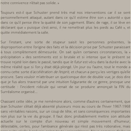
notre connivence n’était pas solide. »
Toujours est-il que Schuster prend très mal nos interventions car il se sent
personnellement attaqué, autant dans ce qu’il estime être son « autorité » que
dans ce qu’il pense être la qualité de son jugement. Blanc de rage, il se lève en
déclarant que « puisque c’est ainsi, il ne remettrait plus les pieds au Café », et
quitte immédiatement la salle.
Sur l’instant, une sorte de stupeur saisit les personnes présentes, la
disproportion entre l’origine des faits et la décision prise par Schuster paraissant
à tous complètement démesurée. On sait qu’en certaines circonstances, la «
précipitation » des sentiments est si brutale et si intense que le présent se
trouve rejeté loin dans le passé, tandis que
le futur
est vécu dans la durée avec la
même réalité que si l’on y était déjà plongé. Un jour ou l’autre, tout le monde a
connu cette sorte d
'accélération de l’esprit,
et chacun a perçu les vertiges qu’elle
procure. Sans vouloir m’attribuer un quelconque don de double vue, je dois dire
que je fus alors traversé par une intuition fulgurante de ce genre, presque une
certitude : l’incident ridicule qui venait de se produire annonçait la FIN du
Surréalisme organisé...
Chassant cette idée, je me remémore alors, comme d’autres certainement, que
Jean Schuster s’était déjà absenté plusieurs mois au cours de l’hiver 1967-1968
sans véritables raisons, sur un coup de tête, et sans conséquences importantes
non plus sur la vie du groupe. Il faut donc probablement mettre son attitude
actuelle sur le compte d’un nouveau et simple mouvement d’humeur,
détestable, certes, pour l’ambiance générale qui n’est pas très roborative, mais