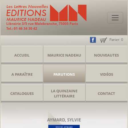
Librairie 3/5 rue Malebranche, 75005 Paris
Tel.: 01 46 34 30 42
Panier:
0
ACCUEIL
MAURICE NADEAU
NOUVEAUTES
A PARAÎTRE
PARUTIONS
VIDÉOS
LA QUINZAINE
CATALOGUES
CONTACT
LITTÉRAIRE
AYMARD, SYLVIE