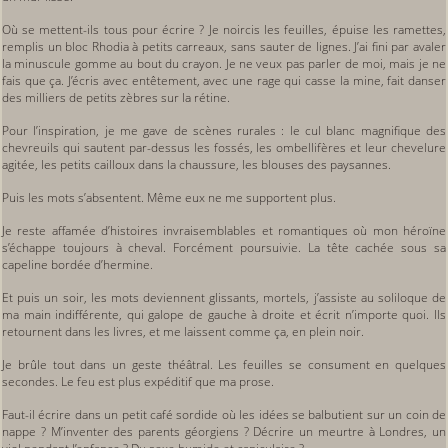
Où se mettent-ils tous pour écrire ? Je noircis les feuilles, épuise les ramettes,
remplis un bloc Rhodia à petits carreaux, sans sauter de lignes. J’ai fini par avaler
la minuscule gomme au bout du crayon. Je ne veux pas parler de moi, mais je ne
fais que ça. J’écris avec entêtement, avec une rage qui casse la mine, fait danser
des milliers de petits zèbres sur la rétine.
Pour l’inspiration, je me gave de scènes rurales : le cul blanc magnifique des
chevreuils qui sautent par-dessus les fossés, les ombellifères et leur chevelure
agitée, les petits cailloux dans la chaussure, les blouses des paysannes.
Puis les mots s’absentent. Même eux ne me supportent plus.
Je reste affamée d’histoires invraisemblables et romantiques où mon héroïne
s’échappe toujours à cheval. Forcément poursuivie. La tête cachée sous sa
capeline bordée d’hermine.
Et puis un soir, les mots deviennent glissants, mortels, j’assiste au soliloque de
ma main indifférente, qui galope de gauche à droite et écrit n’importe quoi. Ils
retournent dans les livres, et me laissent comme ça, en plein noir.
Je brûle tout dans un geste théâtral. Les feuilles se consument en quelques
secondes. Le feu est plus expéditif que ma prose.
Faut-il écrire dans un petit café sordide où les idées se balbutient sur un coin de
nappe ? M’inventer des parents géorgiens ? Décrire un meurtre à Londres, un