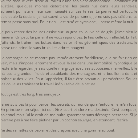
vautre dans le vert, trône au milieu d’une sapinière abandonnée. L’ambiance est
austère, quelques moines cisterciens, les pieds nus dans leurs sandales,
auraient pu installer leur communauté sur ces terres. La pierre est partout. Je
suis seule là-dedans. Je n’ai sauvé la vie de personne, je ne suis pas célèbre. Le
temps passe sans moi. Pour rien. Il est rusé et nyctalope, il passe même la nuit.
Je peux rester des heures assise sur un gros caillou veiné de gris. J’aime bien le
minéral. On peut lui parler il ne vous répond pas. Je fais celle qui réfléchit. En fait,
j’attends. Je traîne mes bottes dans les ornières géométriques des tracteurs. Je
casse une brindille sans bruit. Les arbres bougent.
La campagne ne se montre pas immédiatement fastidieuse, elle ne fait rien en
vain, mais s’impose lentement et vous laisse dans une immobilité hypnotique. Je
reste à la regarder, je sais qu’elle me gruge avec ses supposées merveilles. Elle
n’a pas la grandeur froide et accablante des montagnes, ni le bouillon ardent et
poisseux des villes. Pour l’apprécier, il faut être paysan ou persévérant. Seules
les couleurs trahissent le travail inépuisable de la nature.
Tout ça est très long, très ennuyeux.
Je ne suis pas là pour percer les secrets du monde qui m’entoure. Je m’en fous.
En principe mon séjour ici doit être court et clore ma destinée. C’est pompeux,
solennel mais j’ai le droit de me nuire gravement sans déranger personne. Si je
n’arrive pas à me faire piétiner par un cochon sauvage, en attendant, j’écrirai...
J’ai des ramettes de papier et des crayons avec une gomme au bout.