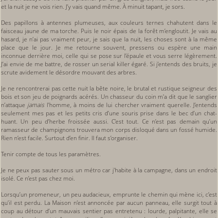
et la nuit je ne vois rien. J’y vais quand même. À minuit tapant, je sors.
Des papillons à antennes plumeuses, aux couleurs ternes chahutent dans le
faisceau jaune de ma torche. Puis le noir épais de la forêt m’engloutit. Je vais au
hasard, je n’ai pas vraiment peur, je sais que la nuit, les choses sont à la même
place que le jour. Je me retourne souvent, pressens ou espère une main
inconnue derrière moi, celle qui se pose sur l’épaule et vous serre légèrement.
J’ai envie de me battre, de rosser un serial killer égaré. Si j’entends des bruits, je
scrute avidement le désordre mouvant des arbres.
Je ne rencontrerai pas cette nuit la bête noire, le brutal et rustique seigneur des
bois et son jeu de poignards acérés. Un chasseur du coin m’a dit que le sanglier
n’attaque
jamais
l’homme, à moins de lui chercher vraiment querelle. J’entends
seulement mes pas et les petits cris d’une souris prise dans le bec d’un chat-
huant. Un peu d’herbe froissée aussi. C’est tout. Ce n’est pas demain qu’un
ramasseur de champignons trouvera mon corps disloqué dans un fossé humide.
Rien n’est facile. Surtout d’en finir. Il faut s’organiser.
Tenir compte de tous les paramètres.
Je ne peux pas sauter sous un métro car j’habite à la campagne, dans un endroit
isolé. Ce n’est pas chez moi.
Lorsqu’un promeneur, un peu audacieux, emprunte le chemin qui mène ici, c’est
qu’il est perdu. La Maison n’est annoncée par aucun panneau, elle surgit tout à
coup au détour d’un mauvais sentier pas entretenu : lourde, palpitante, elle se