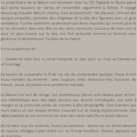
Le propriétaire de la Maison est rarement chez lui. On l’appelle le Russe parce
qu’il porte toujours un sarrau et ressemble vaguement à Tolstoï. Il voyage
beaucoup, travaille dans le cinéma, il est accessoiriste : fait pleuvoir, remuer des
oiseaux empaillés, s’envoler des chapeaux de la tête des figurants avec un gros
ventilateur. Il prête volontiers sa demeure aux âmes inquiètes qui errent çà et là.
Je l’ai rencontré dans une fête où des amis communs, soucieux de mon sort et
pour ne plus m’avoir sur le dos, me l’ont présenté comme un homme rare,
généreux et désintéressé. Il a bien de la chance.
Il m’a simplement dit :
— Installe-toi chez moi, tu seras tranquille. Je pars pour six mois au Canada sur
un tournage.
J’ai besoin de suspendre le fil de ma vie, de comprendre quelque chose à mon
foutu merdier du moment ; avec toujours cette obsession très humaine, de
trouver, seule,
la
solution à un problème indicible.
La Maison me sert de refuge. Les nombreuses pièces sont idéales pour
écrire
:
une bibliothèque avec des tapis anciens aux dessins compliqués, une salle à
manger et sa cheminée ornée de chenets à tête d’hippogriffe. Une chambre aux
murs blancs et son unique fenêtre s’ouvrant sur un étang impressionniste. Des
tables partout qui ne servent à rien avec des vases sans fleurs posés dessus.
J’écris dans tous les endroits, toutes les positions : assise sur un étroit tabouret
de cuisine, allongée à plat ventre sur un lit trop moelleux. Debout, appuyée sur
un mur lisse.