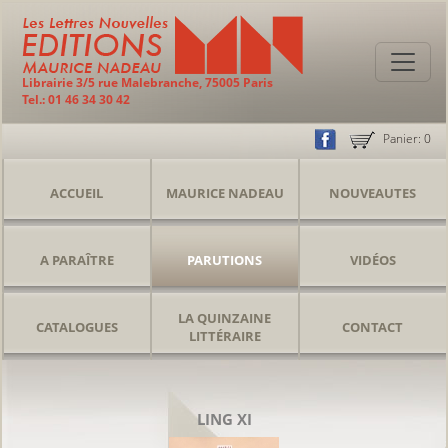
Librairie 3/5 rue Malebranche, 75005 Paris
Tel.: 01 46 34 30 42
Panier:
0
ACCUEIL
MAURICE NADEAU
NOUVEAUTES
A PARAÎTRE
PARUTIONS
VIDÉOS
LA QUINZAINE
CATALOGUES
CONTACT
LITTÉRAIRE
LING XI