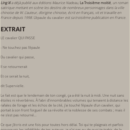
Ling Xi
a déjà publié aux éditions Maurice Nadeau,
La Troisième moitié
,
un roman
satirique mettant en scène les destins de nombreux personnages dans la ville
chinoise de W.
L’auteur, d’origine chinoise, écrit en français, vit et travaille en
France depuis 1998.
L’épaule du cavalier
est sa troisième publication en France.
EXTRAIT
LE cavalier QUI PASSE
- Ne touchez pas l’épaule
Du cavalier qui passe,
Il se retournerait
Et ce serait la nuit,
dit Supervielle.
Le fait est que le lendemain de ton congé, ça a été la nuit à midi. Une nuit sans
étoiles ni réverbères. À l’abri d’innombrables volumes qui tenaient à distance les
rafales de l’orage et les échos de la cité, j’ai touché l’épaule d’un cavalier, qui
portait à son front l’orgueil de sa révolte et la noblesse de ses combats ; mais il
ne s’est pas retourné…
Ce que j’écris est une fois pour toutes hors délai. Toi qui te plaignais et parfois
provoquais les infidélités de tes auteurs, je n’ai pas eu de quoi te trahir, de la