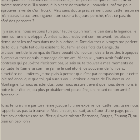
même manière qu’il a manqué la pierre de touche du pouvoir suprême pour
éprouver la vérité d’un Trotski. Mais sans doute précisément pour cette raison ne
m’en auras-tu pas tenu rigueur : ton cœur a toujours penché, n’est-ce pas, du
côté des perdants ?
Il y a six ans, nous n’étions l’un pour l’autre qu’un nom, le tien dans la légende, le
mien sur une enveloppe. À présent, tout redevient comme avant. Tes places
demeurent les mêmes dans ma bibliothèque. Tant d’autres ouvrages me parlent
de toi du simple fait qu’ils existent. Toi, familier des flots du Gange, du
bruissement de la pampa, de l’âpre beauté d’un volcan, des arbres des tropiques
à jamais autres depuis le passage de ton ami Michaux…, sans avoir foulé ces
contrées qui peut-être n’existent pas, je sais où te trouver à mes moments de
solitude. Je t’aimerai comme j’aime le ciel étoilé, ce souvenir de l’univers,
cimetière de lumières. Je me plais à penser que c’est par compassion pour cette
joie mélancolique que toi, qui aurais voulu croiser la route de Flaubert ou de
Montaigne, tu nous as attendus, pour nous assurer, avant que nous devenions à
notre tour étoiles, ou plus probablement poussière, un instant de ton amitié
fraternelle.
Tu as tenu à vivre par toi-même jusqu'à l’ultime expérience. Cette fois, tu ne nous
rapporteras pas ta trouvaille. Mais un soir, qui sait, au détour d’une page, peut-
être reviendras-tu me souffler qui avait raison : Bernanos, Borges, Zhuang Zi, ou
bien un papillon ?