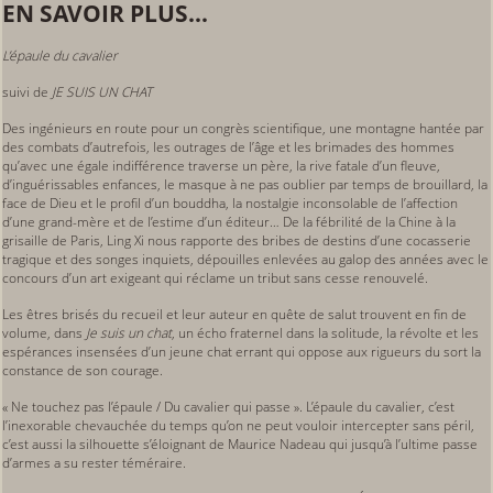
EN SAVOIR PLUS...
L’épaule du cavalier
suivi de
JE SUIS UN CHAT
Des ingénieurs en route pour un congrès scientifique, une montagne hantée par
des combats d’autrefois, les outrages de l’âge et les brimades des hommes
qu’avec une égale indifférence traverse un père, la rive fatale d’un fleuve,
d’inguérissables enfances, le masque à ne pas oublier par temps de brouillard, la
face de Dieu et le profil d’un bouddha, la nostalgie inconsolable de l’affection
d’une grand-mère et de l’estime d’un éditeur… De la fébrilité de la Chine à la
grisaille de Paris, Ling Xi nous rapporte des bribes de destins d’une cocasserie
tragique et des songes inquiets, dépouilles enlevées au galop des années avec le
concours d’un art exigeant qui réclame un tribut sans cesse renouvelé.
Les êtres brisés du recueil et leur auteur en quête de salut trouvent en fin de
volume, dans
Je suis un chat
, un écho fraternel dans la solitude, la révolte et les
espérances insensées d’un jeune chat errant qui oppose aux rigueurs du sort la
constance de son courage.
« Ne touchez pas l’épaule / Du cavalier qui passe ». L’épaule du cavalier, c’est
l’inexorable chevauchée du temps qu’on ne peut vouloir intercepter sans péril,
c’est aussi la silhouette s’éloignant de Maurice Nadeau qui jusqu’à l’ultime passe
d’armes a su rester téméraire.