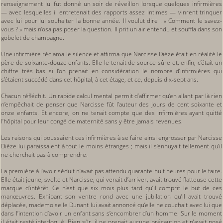
renseignement lui fut donné un soir de réveillon lorsque quelques infirmières
— avec lesquelles il entretenait des rapports assez intimes — vinrent trinquer
avec lui pour lui souhaiter la bonne année. Il voulut dire : « Comment le savez-
vous ? » mais n’osa pas poser la question. Il prit un air entendu et souffla dans son
gobelet de champagne.
Une infirmière réclama le silence et affirma que Narcisse Dièze était en réalité le
père de soixante-douze enfants. Elle le tenait de source sûre et, enfin, c’était un
chiffre très bas si l’on prenait en considération le nombre d’infirmières qui
s’étaient succédé dans cet hôpital, à cet étage, et ce, depuis dix-sept ans.
Chacun réfléchit. Un rapide calcul mental permit d’affirmer qu’en allant par là rien
n’empêchait de penser que Narcisse fût l’auteur des jours de cent soixante et
onze enfants. Et encore, on ne tenait compte que des infirmières ayant quitté
l’hôpital pour leur congé de maternité sans y être jamais revenues.
Les raisons qui poussaient ces infirmières à se faire ainsi engrosser par Narcisse
Dièze lui paraissaient à tout le moins étranges ; mais il s’ennuyait tellement qu’il
ne cherchait pas à comprendre.
La première à l’avoir séduit n’avait pas attendu quarante-huit heures pour le faire.
Elle était jeune, svelte et Narcisse, qui venait d’arriver, avait trouvé flatteuse cette
marque d’intérêt. Ce n’est que six mois plus tard qu’il comprit le but de ces
manœuvres. Exhibant son ventre rond avec une jubilation qu’il avait trouvé
déplacée, mademoiselle Dunant lui avait annoncé qu’elle ne couchait avec lui que
dans l’intention d’avoir un enfant sans s’encombrer d’un homme. Sur le moment
il était resté interloqué. Bien sûr, il ne prenait aucune précaution et n’avait posé