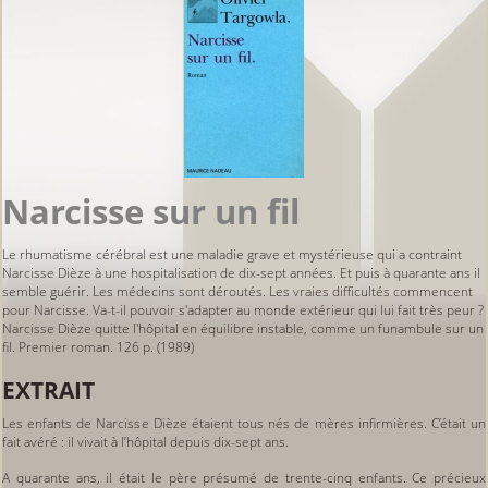
Narcisse sur un fil
Le rhumatisme cérébral est une maladie grave et mystérieuse qui a contraint
Narcisse Dièze à une hospitalisation de dix-sept années. Et puis à quarante ans il
semble guérir. Les médecins sont déroutés. Les vraies difficultés commencent
pour Narcisse. Va-t-il pouvoir s'adapter au monde extérieur qui lui fait très peur ?
Narcisse Dièze quitte l'hôpital en équilibre instable, comme un funambule sur un
fil. Premier roman. 126 p. (1989)
EXTRAIT
Les enfants de Narcisse Dièze étaient tous nés de mères infirmières. C’était un
fait avéré : il vivait à l’hôpital depuis dix-sept ans.
A quarante ans, il était le père présumé de trente-cinq enfants. Ce précieux