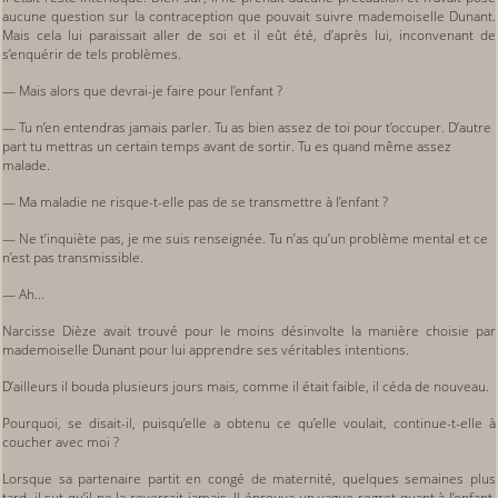
aucune question sur la contraception que pouvait suivre mademoiselle Dunant.
Mais cela lui paraissait aller de soi et il eût été, d’après lui, inconvenant de
s’enquérir de tels problèmes.
— Mais alors que devrai-je faire pour l’enfant ?
— Tu n’en entendras jamais parler. Tu as bien assez de toi pour t’occuper. D’autre
part tu mettras un certain temps avant de sortir. Tu es quand même assez
malade.
— Ma maladie ne risque-t-elle pas de se transmettre à l’enfant ?
— Ne t’inquiète pas, je me suis renseignée. Tu n’as qu’un problème mental et ce
n’est pas transmissible.
— Ah...
Narcisse Dièze avait trouvé pour le moins désinvolte la manière choisie par
mademoiselle Dunant pour lui apprendre ses véritables intentions.
D’ailleurs il bouda plusieurs jours mais, comme il était faible, il céda de nouveau.
Pourquoi, se disait-il, puisqu’elle a obtenu ce qu’elle voulait, continue-t-elle à
coucher avec moi ?
Lorsque sa partenaire partit en congé de maternité, quelques semaines plus
tard, il sut qu’il ne la reverrait jamais. Il éprouva un vague regret quant à l’enfant,