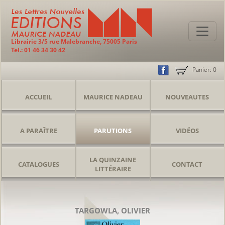
Librairie 3/5 rue Malebranche, 75005 Paris
Tel.: 01 46 34 30 42
Panier:
0
ACCUEIL
MAURICE NADEAU
NOUVEAUTES
A PARAÎTRE
PARUTIONS
VIDÉOS
LA QUINZAINE
CATALOGUES
CONTACT
LITTÉRAIRE
TARGOWLA, OLIVIER