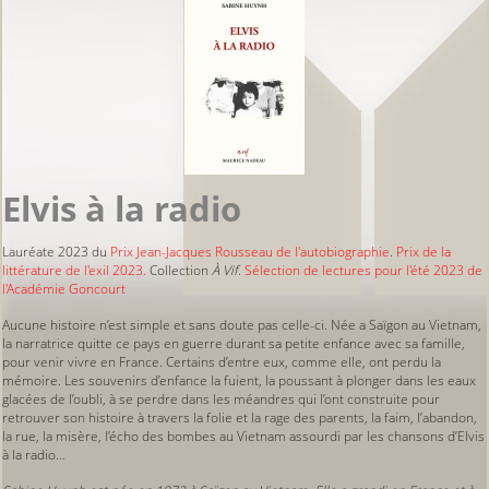
Elvis à la radio
Lauréate 2023 du
Prix Jean-Jacques Rousseau de l'autobiographie
.
Prix de la
littérature de l'exil 2023.
Collection
À Vif.
Sélection de lectures pour l'été 2023 de
l'Académie Goncourt
Aucune histoire n’est simple et sans doute pas celle-ci. Née a Saïgon au Vietnam,
la narratrice quitte ce pays en guerre durant sa petite enfance avec sa famille,
pour venir vivre en France. Certains d’entre eux, comme elle, ont perdu la
mémoire. Les souvenirs d’enfance la fuient, la poussant à plonger dans les eaux
glacées de l’oubli, à se perdre dans les méandres qui l’ont construite pour
retrouver son histoire à travers la folie et la rage des parents, la faim, l’abandon,
la rue, la misère, l’écho des bombes au Vietnam assourdi par les chansons d’Elvis
à la radio…