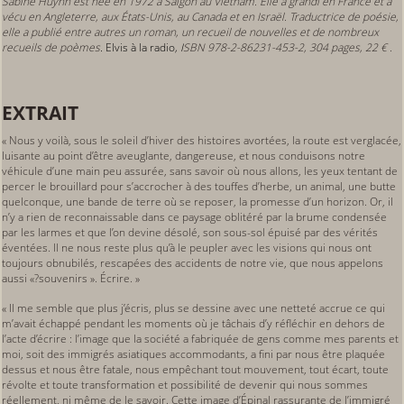
Sabine Huynh est née en 1972 à Saïgon au Vietnam. Elle a grandi en France et à
vécu en Angleterre, aux États-Unis, au Canada et en Israël. Traductrice de poésie,
elle a publié entre autres un roman, un recueil de nouvelles et de nombreux
recueils de poèmes
.
Elvis à la radio
, I
SBN 978-2-86231-453-2, 304 pages, 22 € .
EXTRAIT
« Nous y voilà, sous le soleil d’hiver des histoires avortées, la route est verglacée,
luisante au point d’être aveuglante, dangereuse, et nous conduisons notre
véhicule d’une main peu assurée, sans savoir où nous allons, les yeux tentant de
percer le brouillard pour s’accrocher à des touffes d’herbe, un animal, une butte
quelconque, une bande de terre où se reposer, la promesse d’un horizon. Or, il
n’y a rien de reconnaissable dans ce paysage oblitéré par la brume condensée
par les larmes et que l’on devine désolé, son sous-sol épuisé par des vérités
éventées. Il ne nous reste plus qu’à le peupler avec les visions qui nous ont
toujours obnubilés, rescapées des accidents de notre vie, que nous appelons
aussi «?souvenirs ». Écrire. »
« Il me semble que plus j’écris, plus se dessine avec une netteté accrue ce qui
m’avait échappé pendant les moments où je tâchais d’y réfléchir en dehors de
l’acte d’écrire : l’image que la société a fabriquée de gens comme mes parents et
moi, soit des immigrés asiatiques accommodants, a fini par nous être plaquée
dessus et nous être fatale, nous empêchant tout mouvement, tout écart, toute
révolte et toute transformation et possibilité de devenir qui nous sommes
réellement, ni même de le savoir. Cette image d’Épinal rassurante de l’immigré