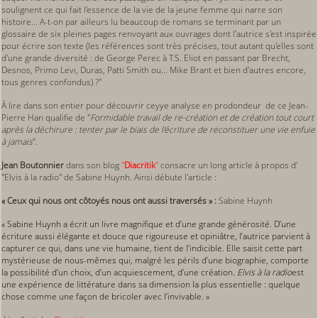
soulignent ce qui fait l'essence de la vie de la jeune femme qui narre son
histoire... A-t-on par ailleurs lu beaucoup de romans se terminant par un
glossaire de six pleines pages renvoyant aux ouvrages dont l'autrice s'est inspirée
pour écrire son texte (les références sont très précises, tout autant qu'elles sont
d'une grande diversité : de George Perec à T.S. Eliot en passant par Brecht,
Desnos, Primo Levi, Duras, Patti Smith ou... Mike Brant et bien d'autres encore,
tous genres confondus) ?"
À lire dans son entier pour découvrir ceyye analyse en prodondeur de ce Jean-
Pierre Han qualifie de "
Formidable travail de re-création et de création tout court
après la déchirure : tenter par le biais de l'écriture de reconstituer une vie enfuie
à jamais
".
Jean Boutonnier
dans son blog
"
Diacritik
"
consacre un long article à propos d'
"Elvis à la radio" de Sabine Huynh. Ainsi débute l'article :
« Ceux qui nous ont côtoyés nous ont aussi traversés » :
Sabine Huynh
« Sabine Huynh a écrit un livre magnifique et d’une grande générosité. D’une
écriture aussi élégante et douce que rigoureuse et opiniâtre, l’autrice parvient à
capturer ce qui, dans une vie humaine, tient de l’indicible. Elle saisit cette part
mystérieuse de nous-mêmes qui, malgré les périls d’une biographie, comporte
la possibilité d’un choix, d’un acquiescement, d’une création.
Elvis à la radio
est
une expérience de littérature dans sa dimension la plus essentielle : quelque
chose comme une façon de bricoler avec l’invivable. »