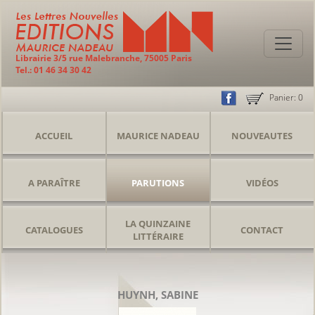
Librairie 3/5 rue Malebranche, 75005 Paris
Tel.: 01 46 34 30 42
Panier:
0
ACCUEIL
MAURICE NADEAU
NOUVEAUTES
A PARAÎTRE
PARUTIONS
VIDÉOS
LA QUINZAINE
CATALOGUES
CONTACT
LITTÉRAIRE
HUYNH, SABINE