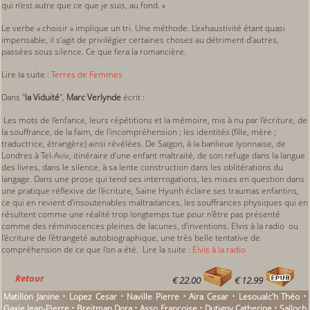
qui n’est autre que ce que je suis, au fond. »
Le verbe « choisir » implique un tri. Une méthode. L’exhaustivité étant quasi
impensable, il s’agit de privilégier certaines choses au détriment d’autres,
passées sous silence. Ce que fera la romancière.
Lire la suite :
Terres de Femmes
Dans "
la Viduité
",
Marc Verlynde
écrit :
Les mots de l'enfance, leurs répétitions et la mémoire, mis à nu par l'écriture, de
la souffrance, de la faim, de l'incompréhension ; les identités (fille, mère ;
traductrice, étrangère) ainsi révélées. De Saïgon, à la banlieue lyonnaise, de
Londres à Tel-Aviv, itinéraire d'une enfant maltraité, de son refuge dans la langue
des livres, dans le silence, à sa lente construction dans les oblitérations du
langage. Dans une prose qui tend ses interrogations, les mises en question dans
une pratique réflexive de l'écriture, Saine Hyunh éclaire ses traumas enfantins,
ce qui en revient d'insoutenables maltraitances, les souffrances physiques qui en
résultent comme une réalité trop longtemps tue pour n'être pas présenté
comme des réminiscences pleines de lacunes, d'inventions. Elvis à la radio ou
l'écriture de l'étrangeté autobiographique, une très belle tentative de
compréhension de ce que l'on a été. Lire la suite :
Elvis à la radio
Retour
€ 22.00
€ 12.99
Matillon Janine • Lopez Cesar • Naville Pierre • Aira Cesar • Lesoualc’h Théo •
Gaxie Jean-Pierre • Breitman Dora • Asso Françoise • Dutigny Catherine • Salloch