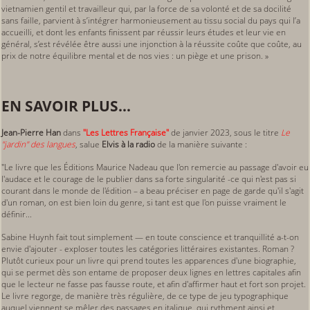
vietnamien gentil et travailleur qui, par la force de sa volonté et de sa docilité
sans faille, parvient à s’intégrer harmonieusement au tissu social du pays qui l’a
accueilli, et dont les enfants finissent par réussir leurs études et leur vie en
général, s’est révélée être aussi une injonction à la réussite coûte que coûte, au
prix de notre équilibre mental et de nos vies : un piège et une prison. »
EN SAVOIR PLUS...
Jean-Pierre Han
dans
"Les Lettres Française"
de janvier 2023, sous le titre
Le
"jardin" des langues
, salue
Elvis à la radio
de la manière suivante :
"Le livre que les Éditions Maurice Nadeau que l'on remercie au passage d'avoir eu
l'audace et le courage de le publier dans sa forte singularité -ce qui n'est pas si
courant dans le monde de l'édition – a beau préciser en page de garde qu'il s'agit
d'un roman, on est bien loin du genre, si tant est que l'on puisse vraiment le
définir...
Sabine Huynh fait tout simplement — en toute conscience et tranquillité a-t-on
envie d'ajouter - exploser toutes les catégories littéraires existantes. Roman ?
Plutôt curieux pour un livre qui prend toutes les apparences d'une biographie,
qui se permet dès son entame de proposer deux lignes en lettres capitales afin
que le lecteur ne fasse pas fausse route, et afin d'affirmer haut et fort son projet.
Le livre regorge, de manière très régulière, de ce type de jeu typographique
auquel viennent se mêler des passages en italique, qui rythment ainsi et