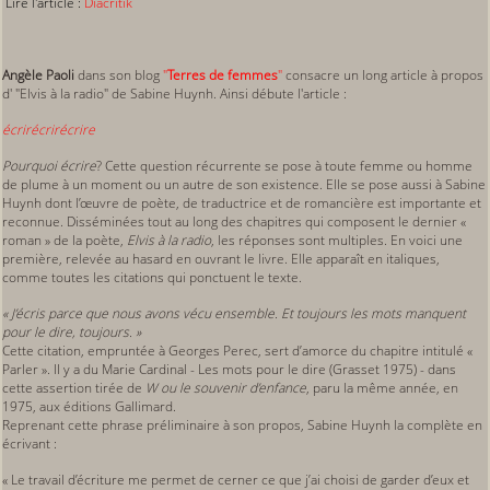
Lire l'article :
Diacritik
Angèle Paoli
dans son blog
"
Terres de femmes
"
consacre un long article à propos
d' "Elvis à la radio" de Sabine Huynh. Ainsi débute l'article :
écrirécrirécrire
Pourquoi écrire
? Cette question récurrente se pose à toute femme ou homme
de plume à un moment ou un autre de son existence. Elle se pose aussi à Sabine
Huynh dont l’œuvre de poète, de traductrice et de romancière est importante et
reconnue. Disséminées tout au long des chapitres qui composent le dernier «
roman » de la poète,
Elvis à la radio
, les réponses sont multiples. En voici une
première, relevée au hasard en ouvrant le livre. Elle apparaît en italiques,
comme toutes les citations qui ponctuent le texte.
« J’écris parce que nous avons vécu ensemble. Et toujours les mots manquent
pour le dire, toujours. »
Cette citation, empruntée à Georges Perec, sert d’amorce du chapitre intitulé «
Parler ». Il y a du Marie Cardinal - Les mots pour le dire (Grasset 1975) - dans
cette assertion tirée de
W ou le souvenir d’enfance
, paru la même année, en
1975, aux éditions Gallimard.
Reprenant cette phrase préliminaire à son propos, Sabine Huynh la complète en
écrivant :
« Le travail d’écriture me permet de cerner ce que j’ai choisi de garder d’eux et