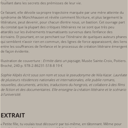
fouillant dans les secrets des prémisses de leur vie.
Ce faisant, elle dévoile sa propre trajectoire marquée par une mère atteinte du
syndrome de Münchhausen et révèle comment l’écriture, et plus largement la
littérature, peut devenir, pour chacun d’entre nous, un bastion. Cet ouvrage part
du constat que la plupart des critiques littéraires ne se sont que très peu
attardés sur les événements traumatisants survenus dans l’enfance des
écrivains. Et pourtant, en se penchant sur l’itinéraire de quelques auteurs phares
qui semblent n’avoir rien en commun, des lignes de force apparaissent, des liens
entre les souffrances de l’enfance et le processus de création littéraire émergent
de façon évidente.
Illustration de couverture :
Ermite dans un paysage,
Musée Sainte-Croix, Poitiers.
Broché, 240 p. 978-2-86231-518-8 19 €
Sophie Képès écrit sous son nom et sous le pseudonyme de Nila Kazar. Lauréate
de plusieurs résidences nationales et internationales, elle publie romans,
nouvelles, documents, articles, traductions du hongrois, et collabore à des films
de fiction et des documentaires. Elle enseigne la création littéraire et le scénario
à l’université.
EXTRAIT
« Petite fille, tu voulais tout découvrir par toi-même, en tâtonnant. Même pour