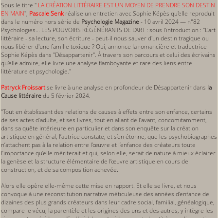
Sous le titre "
LA CRÉATION LITTÉRAIRE EST UN MOYEN DE PRENDRE SON DESTIN
EN MAIN
",
Pascale Senk
réalise un entretien avec Sophie Képès qu'elle reproduit
dans le numéro hors série de
Psychologie Magazine
- 10 avril 2024 — n°82
Psychologies... LES POUVOIRS RÉGÉNÉRANTS DE L'ART : sous l'introduction : "L'art
littéraire - sa lecture, son écriture - peut-il nous sauver d'un destin tragique ou
nous libérer d'une famille toxique ? Oui, annonce la romancière et traductrice
Sophie Képès dans "Désappartenir". À travers son parcours et celui des écrivains
qu'elle admire, elle livre une analyse flamboyante et rare des liens entre
littérature et psychologie."
Patryck Froissart
se livre à une analyse en profondeur de Désappartenir dans
la
Cause littéraire
du 5 février 2024.
"Tout en établissant des relations de causes à effets entre son enfance, certains
de ses actes d’adulte, et ses livres, tout en allant de l’avant, concomitamment,
dans sa quête intérieure en particulier et dans son enquête sur la création
artistique en général, l’autrice constate, et s’en étonne, que les psychobiographes
n’attachent pas à la relation entre l’œuvre et l’enfance des créateurs toute
l’importance qu’elle mériterait et qui, selon elle, serait de nature à mieux éclairer
la genèse et la structure élémentaire de l’œuvre artistique en cours de
construction, et de sa composition achevée.
Alors elle opère elle-même cette mise en rapport. Et elle se livre, et nous
convoque à une reconstitution narrative méticuleuse des années d’enfance de
dizaines des plus grands créateurs dans leur cadre social, familial, généalogique,
compare le vécu, la parentèle et les origines des uns et des autres, y intègre les