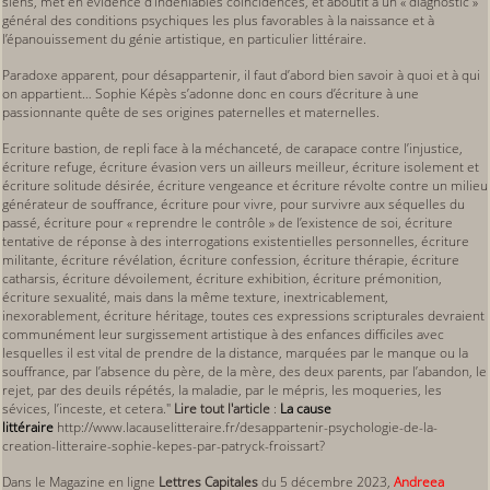
siens, met en évidence d’indéniables coïncidences, et aboutit à un « diagnostic »
général des conditions psychiques les plus favorables à la naissance et à
l’épanouissement du génie artistique, en particulier littéraire.
Paradoxe apparent, pour désappartenir, il faut d’abord bien savoir à quoi et à qui
on appartient… Sophie Képès s’adonne donc en cours d’écriture à une
passionnante quête de ses origines paternelles et maternelles.
Ecriture bastion, de repli face à la méchanceté, de carapace contre l’injustice,
écriture refuge, écriture évasion vers un ailleurs meilleur, écriture isolement et
écriture solitude désirée, écriture vengeance et écriture révolte contre un milieu
générateur de souffrance, écriture pour vivre, pour survivre aux séquelles du
passé, écriture pour « reprendre le contrôle » de l’existence de soi, écriture
tentative de réponse à des interrogations existentielles personnelles, écriture
militante, écriture révélation, écriture confession, écriture thérapie, écriture
catharsis, écriture dévoilement, écriture exhibition, écriture prémonition,
écriture sexualité, mais dans la même texture, inextricablement,
inexorablement, écriture héritage, toutes ces expressions scripturales devraient
communément leur surgissement artistique à des enfances difficiles avec
lesquelles il est vital de prendre de la distance, marquées par le manque ou la
souffrance, par l’absence du père, de la mère, des deux parents, par l’abandon, le
rejet, par des deuils répétés, la maladie, par le mépris, les moqueries, les
sévices, l’inceste, et cetera."
Lire tout l'article
:
La cause
littéraire
http://www.lacauselitteraire.fr/desappartenir-psychologie-de-la-
creation-litteraire-sophie-kepes-par-patryck-froissart?
Dans le Magazine en ligne
Lettres Capitales
du 5 décembre 2023,
Andreea