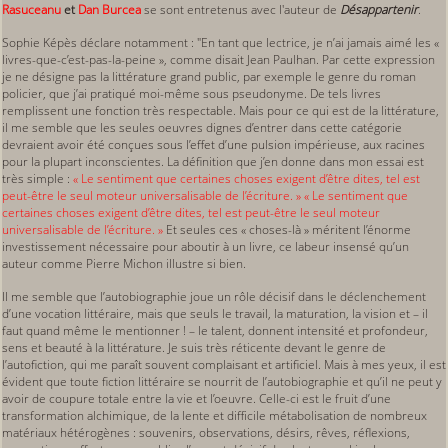
Rasuceanu
et
Dan Burcea
se sont entretenus avec l'auteur de
Désappartenir
.
Sophie Képès déclare notamment : "En tant que lectrice, je n’ai jamais aimé les «
livres-que-c’est-pas-la-peine », comme disait Jean Paulhan. Par cette expression
je ne désigne pas la littérature grand public, par exemple le genre du roman
policier, que j’ai pratiqué moi-même sous pseudonyme. De tels livres
remplissent une fonction très respectable. Mais pour ce qui est de la littérature,
il me semble que les seules oeuvres dignes d’entrer dans cette catégorie
devraient avoir été conçues sous l’effet d’une pulsion impérieuse, aux racines
pour la plupart inconscientes. La définition que j’en donne dans mon essai est
très simple :
« Le sentiment que certaines choses exigent d’être dites, tel est
peut-être le seul moteur universalisable de l’écriture. » « Le sentiment que
certaines choses exigent d’être dites, tel est peut-être le seul moteur
universalisable de l’écriture. »
Et seules ces « choses-là » méritent l’énorme
investissement nécessaire pour aboutir à un livre, ce labeur insensé qu’un
auteur comme Pierre Michon illustre si bien.
Il me semble que l’autobiographie joue un rôle décisif dans le déclenchement
d’une vocation littéraire, mais que seuls le travail, la maturation, la vision et – il
faut quand même le mentionner ! – le talent, donnent intensité et profondeur,
sens et beauté à la littérature. Je suis très réticente devant le genre de
l’autofiction, qui me paraît souvent complaisant et artificiel. Mais à mes yeux, il est
évident que toute fiction littéraire se nourrit de l’autobiographie et qu’il ne peut y
avoir de coupure totale entre la vie et l’oeuvre. Celle-ci est le fruit d’une
transformation alchimique, de la lente et difficile métabolisation de nombreux
matériaux hétérogènes : souvenirs, observations, désirs, rêves, réflexions,