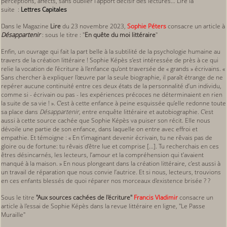
perceptions, affects, sans oublier l’apport décisif des lectures… Lire la
suite :
Lettres Capitales
Dans le Magazine
Lire
du 23 novembre 2023,
Sophie Péters
consacre un article à
Désappartenir
: sous le titre : "
En quête du moi littéraire
"
Enfin, un ouvrage qui fait la part belle à la subtilité de la psychologie humaine au
travers de la création littéraire ! Sophie Képès s’est intéressée de près à ce qui
relie la vocation de l’écriture à l'enfance qu’ont traversée de « grands » écrivains. «
Sans chercher à expliquer l'œuvre par la seule biographie, il paraît étrange de ne
repérer aucune continuité entre ces deux états de la personnalité d’un individu,
comme si - écrivain ou pas - les expériences précoces ne déterminaient en rien
la suite de sa vie ! ». C’est à cette enfance à peine esquissée qu’elle redonne toute
sa place dans
Désappartenir
, entre enquête littéraire et autobiographie. C'est
aussi à cette source cachée que Sophie Képès va puiser son récit. Elle nous
dévoile une partie de son enfance, dans laquelle on entre avec effroi et
empathie. Et témoigne : « En t’imaginant devenir écrivain, tu ne rêvais pas de
gloire ou de fortune: tu rêvais d’être lue et comprise [...]. Tu recherchais en ces
êtres désincarnés, les lecteurs, l’amour et la compréhension qui t’avaient
manqué à la maison. » En nous plongeant dans la création littéraire, c’est aussi à
un travail de réparation que nous convie l’autrice. Et si nous, lecteurs, trouvions
en ces enfants blessés de quoi réparer nos morceaux d'existence brisée ? ?
Sous le titre
"Aux sources cachées de l'écriture"
Francis Vladimir
consacre un
article à l'essai de Sophie Képès dans la revue littéraire en ligne, "Le Passe
Muraille"