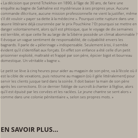
« La décision que prend Tchekhov en 1890, à l’âge de 30 ans, de faire une
enquête au bagne de Sakhaline est mystérieuse à ses propres yeux. Aucune
commande d’écriture, aucune mission professionnelle ne vient la justifier, même
s’il dit vouloir « payer sa dette à la médecine ». Pourquoi cette rupture dans une
œuvre littéraire déjà couronnée par le prix Pouchkine ? Et pourquoi se mettre en
danger volontairement, alors qu’il est phtisique, que le voyage de dix semaines
est terrible, et que cette île au large de la Sibérie possède un climat abominable ?
Il évoque un vague sentiment de responsabilité, de culpabilité envers les
bagnards. Il parle de « pèlerinage » indispensable. Seulement à toi, il semble
évident qu’il s’identifiait aux forçats. En effet son enfance a été celle d’un petit
prisonnier exploité, maltraité et frappé par son père, épicier bigot et bourreau
domestique. Un véritable « bagne ».
Le petit se lève à cinq heures pour aider au magasin de son père, va à l’école où il
est la cible de vexations, puis retourne au magasin (où il gèle littéralement) pour
servir les clients jusque tard dans la soirée. Il doit baiser la main de son père
après les corrections. Et ce dernier l’oblige de surcroît à chanter à l’église, alors
qu’il est épuisé par les corvées et les raclées. Le jeune chantre se sent alors «
comme dans une colonie pénitentiaire », selon ses propres mots. »
EN SAVOIR PLUS...