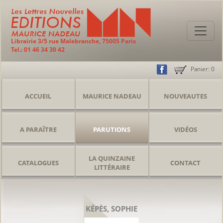
Librairie 3/5 rue Malebranche, 75005 Paris
Tel.: 01 46 34 30 42
Panier:
0
ACCUEIL
MAURICE NADEAU
NOUVEAUTES
A PARAÎTRE
PARUTIONS
VIDÉOS
LA QUINZAINE
CATALOGUES
CONTACT
LITTÉRAIRE
KÉPÈS, SOPHIE