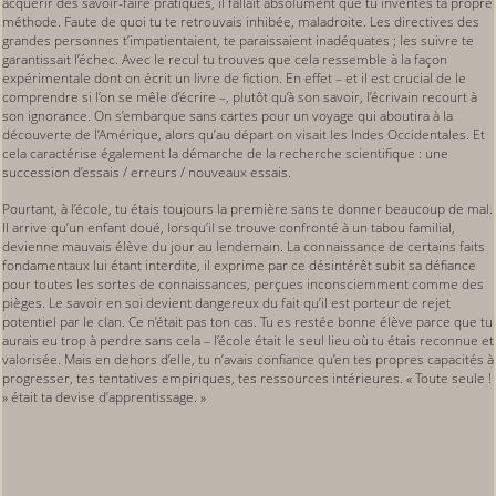
acquérir des savoir-faire pratiques, il fallait absolument que tu inventes ta propre
méthode. Faute de quoi tu te retrouvais inhibée, maladroite. Les directives des
grandes personnes t’impatientaient, te paraissaient inadéquates ; les suivre te
garantissait l’échec. Avec le recul tu trouves que cela ressemble à la façon
expérimentale dont on écrit un livre de fiction. En effet – et il est crucial de le
comprendre si l’on se mêle d’écrire –, plutôt qu’à son savoir, l’écrivain recourt à
son ignorance. On s’embarque sans cartes pour un voyage qui aboutira à la
découverte de l’Amérique, alors qu’au départ on visait les Indes Occidentales. Et
cela caractérise également la démarche de la recherche scientifique : une
succession d’essais / erreurs / nouveaux essais.
Pourtant, à l’école, tu étais toujours la première sans te donner beaucoup de mal.
Il arrive qu’un enfant doué, lorsqu’il se trouve confronté à un tabou familial,
devienne mauvais élève du jour au lendemain. La connaissance de certains faits
fondamentaux lui étant interdite, il exprime par ce désintérêt subit sa défiance
pour toutes les sortes de connaissances, perçues inconsciemment comme des
pièges. Le savoir en soi devient dangereux du fait qu’il est porteur de rejet
potentiel par le clan. Ce n’était pas ton cas. Tu es restée bonne élève parce que tu
aurais eu trop à perdre sans cela – l’école était le seul lieu où tu étais reconnue et
valorisée. Mais en dehors d’elle, tu n’avais confiance qu’en tes propres capacités à
progresser, tes tentatives empiriques, tes ressources intérieures. « Toute seule !
» était ta devise d’apprentissage. »