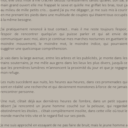
moi, elle s’est mise à me cracher dessus furieusement tandis qu’avec son sac à
main grand ouvert elle me frappait le sexe et qu’elle me griffait les bras, tout ça
au milieu de mille petits cris... quand j’ai pu me dégager, je me suis mis à courir
en me prenant les pieds dans une multitude de couples qui étaient tous occupés
à la même besogne.
J’ai pratiquement renoncé à tout contact... mais il me reste toujours l’espoir,
l’espoir de rencontrer quelqu’un qui puisse parler et qui ait envie de
communiquer avec moi, alors je continue mes marches nocturnes en guettant le
moindre mouvement, le moindre mot, le moindre indice, qui pourraient
suggérer une quelconque compréhension.
Je vais dans la large avenue, entre les arbres et les publicités, je monte dans les
trains souterrains, je me mêle aux gens dans les lieux les plus divers, jusqu’à ce
que les premières lumières m’annoncent la proximité du jour et que je regagne
mon refuge.
Les nuits succèdent aux nuits, les heures aux heures, dans ces promenades qui
sont en réalité une recherche et qui deviennent monotones à force de ne jamais
rencontrer personne.
Une nuit, c’était déjà aux dernières heures de l’ombre, dans un petit square
désert j’ai rencontré un jeune homme couché sur la pelouse, qui regardait
obstinément les étoiles... c’était complètement insolite, dans cette ville où tout le
monde marche très vite et le regard fixé sur ses pieds.
Je me suis approché en essayant de ne pas faire de bruit; mais le jeune homme a