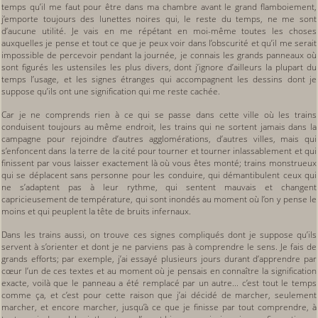
temps qu’il me faut pour être dans ma chambre avant le grand flamboiement,
j’emporte toujours des lunettes noires qui, le reste du temps, ne me sont
d’aucune utilité. Je vais en me répétant en moi-même toutes les choses
auxquelles je pense et tout ce que je peux voir dans l’obscurité et qu’il me serait
impossible de percevoir pendant la journée, je connais les grands panneaux où
sont figurés les ustensiles les plus divers, dont j’ignore d’ailleurs la plupart du
temps l’usage, et les signes étranges qui accompagnent les dessins dont je
suppose qu’ils ont une signification qui me reste cachée.
Car je ne comprends rien à ce qui se passe dans cette ville où les trains
conduisent toujours au même endroit, les trains qui ne sortent jamais dans la
campagne pour rejoindre d’autres agglomérations, d’autres villes, mais qui
s’enfoncent dans la terre de la cité pour tourner et tourner inlassablement et qui
finissent par vous laisser exactement là où vous êtes monté; trains monstrueux
qui se déplacent sans personne pour les conduire, qui démantibulent ceux qui
ne s’adaptent pas à leur rythme, qui sentent mauvais et changent
capricieusement de température, qui sont inondés au moment où l’on y pense le
moins et qui peuplent la tête de bruits infernaux.
Dans les trains aussi, on trouve ces signes compliqués dont je suppose qu’ils
servent à s’orienter et dont je ne parviens pas à comprendre le sens. Je fais de
grands efforts; par exemple, j’ai essayé plusieurs jours durant d’apprendre par
cœur l’un de ces textes et au moment où je pensais en connaître la signification
exacte, voilà que le panneau a été remplacé par un autre... c’est tout le temps
comme ça, et c’est pour cette raison que j’ai décidé de marcher, seulement
marcher, et encore marcher, jusqu’à ce que je finisse par tout comprendre, à