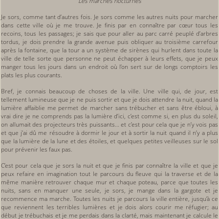
Les marches nocturnes
Je sors, comme tant d’autres fois. Je sors comme les autres nuits pour marcher
dans cette ville où je me trouve. Je finis par en connaître par cœur tous les
recoins, tous les passages; je sais que pour aller au parc carré peuplé d’arbres
tordus, je dois prendre la grande avenue puis obliquer au troisième carrefour
après la fontaine, que la tour a un système de sirènes qui hurlent dans toute la
ville de telle sorte que personne ne peut échapper à leurs effets, que je peux
manger tous les jours dans un endroit où l’on sert sur de longs comptoirs les
plats les plus courants.
Bref, je connais beaucoup de choses de la ville. Une ville qui, de jour, est
tellement lumineuse que je ne puis sortir et que je dois attendre la nuit, quand la
lumière affaiblie me permet de marcher sans trébucher et sans être ébloui, à
vrai dire je ne comprends pas la lumière d’ici, c’est comme si, en plus du soleil,
on allumait des projecteurs très puissants... et c’est pour cela que je n’y vois pas
et que j’ai dû me résoudre à dormir le jour et à sortir la nuit quand il n’y a plus
que la lumière de la lune et des étoiles, et quelques petites veilleuses sur le sol
pour prévenir les faux pas.
C’est pour cela que je sors la nuit et que je finis par connaître la ville et que je
peux refaire en imagination tout le parcours du fleuve qui la traverse et de la
même manière retrouver chaque mur et chaque poteau, parce que toutes les
nuits, sans en manquer une seule, je sors, je mange dans la gargote et je
recommence ma marche. Toutes les nuits je parcours la ville entière, jusqu’à ce
que reviennent les terribles lumières et je dois alors courir me réfugier; au
début je trébuchais et je me perdais dans la clarté, mais maintenant je calcule le