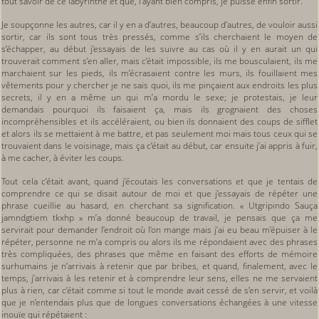
tout savoir de ce labyrinthe et que, l’ayant bien compris, je puisse enfin sortir.
Je soupçonne les autres, car il y en a d’autres, beaucoup d’autres, de vouloir aussi
sortir, car ils sont tous très pressés, comme s’ils cherchaient le moyen de
s’échapper, au début j’essayais de les suivre au cas où il y en aurait un qui
trouverait comment s’en aller, mais c’était impossible, ils me bousculaient, ils me
marchaient sur les pieds, ils m’écrasaient contre les murs, ils fouillaient mes
vêtements pour y chercher je ne sais quoi, ils me pinçaient aux endroits les plus
secrets, il y en a même un qui m’a mordu le sexe; je protestais, je leur
demandais pourquoi ils faisaient ça, mais ils grognaient des choses
incompréhensibles et ils accéléraient, ou bien ils donnaient des coups de sifflet
et alors ils se mettaient à me battre, et pas seulement moi mais tous ceux qui se
trouvaient dans le voisinage, mais ça c’était au début, car ensuite j’ai appris à fuir,
à me cacher, à éviter les coups.
Tout cela c’était avant, quand j’écoutais les conversations et que je tentais de
comprendre ce qui se disait autour de moi et que j’essayais de répéter une
phrase cueillie au hasard, en cherchant sa signification. « Utgripindo Sauça
jamndgtiem tkxhp » m’a donné beaucoup de travail, je pensais que ça me
servirait pour demander l’endroit où l’on mange mais j’ai eu beau m’épuiser à le
répéter, personne ne m’a compris ou alors ils me répondaient avec des phrases
très compliquées, des phrases que même en faisant des efforts de mémoire
surhumains je n’arrivais à retenir que par bribes, et quand, finalement, avec le
temps, j’arrivais à les retenir et à comprendre leur sens, elles ne me servaient
plus à rien, car c’était comme si tout le monde avait cessé de s’en servir, et voilà
que je n’entendais plus que de longues conversations échangées à une vitesse
inouïe qui répétaient :