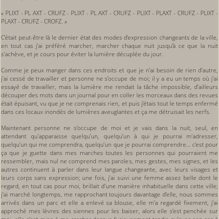
« PLIXT - PL AXT - CRUFZ - PLIXT - PL AXT - CRUFZ - PLIXT - PLAXT - CRUFZ - PLIXT -
PLAXT - CRUFZ - CROFZ. »
C’était peut-être là le dernier état des modes d’expression changeants de la ville,
en tout cas j’ai préféré marcher, marcher chaque nuit jusqu’à ce que la nuit
s’achève, et je cours pour éviter la lumière décuplée du jour.
Comme je peux manger dans ces endroits et que je n’ai besoin de rien d’autre,
j’ai cessé de travailler et personne ne s’occupe de moi; il y a eu un temps où j’ai
essayé de travailler, mais la lumière me rendait la tâche impossible, d’ailleurs
découper des mots dans un journal pour en coller les morceaux dans des revues
était épuisant, vu que je ne comprenais rien, et puis j’étais tout le temps enfermé
dans ces locaux inondés de lumières aveuglantes et ça me détruisait les nerfs.
Maintenant personne ne s’occupe de moi et je vais dans la nuit, seul, en
attendant qu’apparaisse quelqu’un, quelqu’un à qui je pourrai m’adresser,
quelqu’un qui me comprendra, quelqu’un que je pourrai comprendre... c’est pour
ça que je guette dans mes marches toutes les personnes qui pourraient me
ressembler, mais nul ne comprend mes paroles, mes gestes, mes signes, et les
autres continuent à parler dans leur langue changeante, avec leurs visages et
leurs corps sans expression; une fois, j’ai suivi une femme assez belle dont le
regard, en tout cas pour moi, brillait d’une manière inhabituelle dans cette ville;
j’ai marché longtemps, me rapprochant toujours davantage d’elle, nous sommes
arrivés dans un parc et elle a enlevé sa blouse, elle m’a regardé fixement, j’ai
approché mes lèvres des siennes pour les baiser, alors elle s’est penchée sur