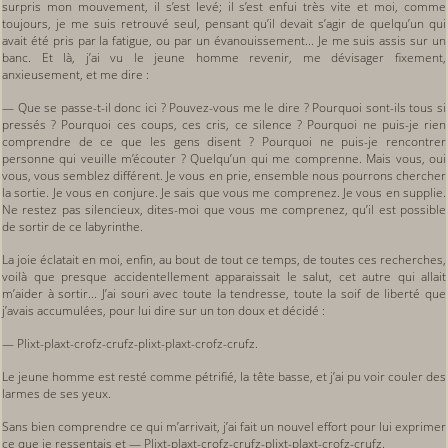
surpris mon mouvement, il s’est levé; il s’est enfui très vite et moi, comme
toujours, je me suis retrouvé seul, pensant qu’il devait s’agir de quelqu’un qui
avait été pris par la fatigue, ou par un évanouissement... Je me suis assis sur un
banc. Et là, j’ai vu le jeune homme revenir, me dévisager fixement,
anxieusement, et me dire :
— Que se passe-t-il donc ici ? Pouvez-vous me le dire ? Pourquoi sont-ils tous si
pressés ? Pourquoi ces coups, ces cris, ce silence ? Pourquoi ne puis-je rien
comprendre de ce que les gens disent ? Pourquoi ne puis-je rencontrer
personne qui veuille m’écouter ? Quelqu’un qui me comprenne. Mais vous, oui
vous, vous semblez différent. Je vous en prie, ensemble nous pourrons chercher
la sortie. Je vous en conjure. Je sais que vous me comprenez. Je vous en supplie.
Ne restez pas silencieux, dites-moi que vous me comprenez, qu’il est possible
de sortir de ce labyrinthe.
La joie éclatait en moi, enfin, au bout de tout ce temps, de toutes ces recherches,
voilà que presque accidentellement apparaissait le salut, cet autre qui allait
m’aider à sortir... J’ai souri avec toute la tendresse, toute la soif de liberté que
j’avais accumulées, pour lui dire sur un ton doux et décidé :
— Plixt-plaxt-crofz-crufz-plixt-plaxt-crofz-crufz.
Le jeune homme est resté comme pétrifié, la tête basse, et j’ai pu voir couler des
larmes de ses yeux.
Sans bien comprendre ce qui m’arrivait, j’ai fait un nouvel effort pour lui exprimer
ce que je ressentais et — Plixt-plaxt-crofz-crufz-plixt-plaxt-crofz-crufz.