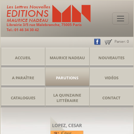
Librairie 3/5 rue Malebranche, 75005 Paris
Tel.: 01 46 34 30 42
Panier:
0
ACCUEIL
MAURICE NADEAU
NOUVEAUTES
A PARAÎTRE
PARUTIONS
VIDÉOS
LA QUINZAINE
CATALOGUES
CONTACT
LITTÉRAIRE
LOPEZ, CESAR