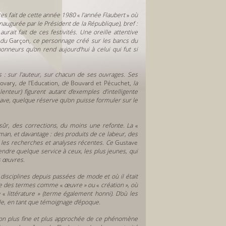
res fait de cette année 1980
«
l’année Flaubert
»
où
inaugurée par le Président de la République), bref :
urait fait de ces festivités. Une oreille attentive
 du
Garçon,
ce personnage créé sur les bancs du
onneurs qu’on rend aujourd’hui à celui qui fut si
 : sur l’auteur, sur chacun de ses ouvrages. Ses
ovary,
de
l’Education,
de
Bouvard et Pécuchet,
la
nteur) figurent autant d’exemples d’intelligente
ave, quelque réserve qu’on puisse formuler sur le
 sûr, des corrections, du moins une refonte. La
«
roman, et davantage : des produits de ce labeur, des
 les recherches et analyses récentes. Ce
Gustave
ndre quelque service à ceux, les plus jeunes, qui
s œuvres.
disciplines depuis passées de mode et où il était
aire des termes comme
«
œuvre » ou
«
création », où
a
«
littérature » (terme également honni). D’où les
lle, en tant que témoignage d’époque.
ion plus fine et plus approchée de ce phénomène