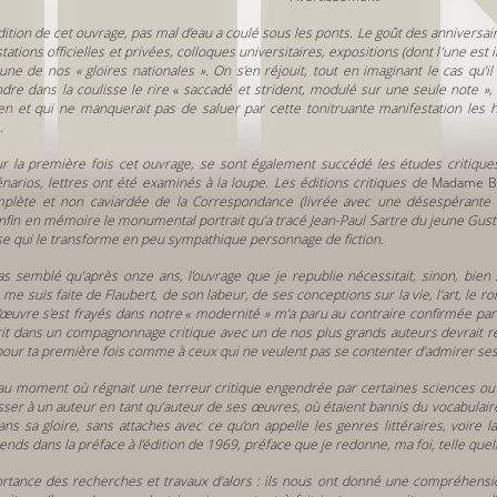
ition de cet ouvrage, pas mal d’eau a coulé sous les ponts. Le goût des anniversai
tions officielles et privées, colloques universitaires, expositions (dont l’une est 
ne de nos « gloires nationales ». On s’en réjouit, tout en imaginant le cas qu’il a
re dans la coulisse le rire
«
saccadé et strident, modulé sur une seule note »,
en et qui ne manquerait pas de saluer par cette tonitruante manifestation les h
.
r la première fois cet ouvrage, se sont également succédé les études critiques
énarios, lettres ont été examinés à la loupe. Les éditions critiques de
Madame B
mplète et non caviardée de la Correspondance (livrée avec une désespérante le
nfin en mémoire le monumental portrait qu’a tracé Jean-Paul Sartre du jeune Gust
se qui le transforme en peu sympathique personnage de fiction.
pas semblé qu’après onze ans, l’ouvrage que je republie nécessitait, sinon, bien
 me suis faite de Flaubert, de son labeur, de ses conceptions sur la vie, l'art, le 
œuvre s’est frayés dans notre
«
modernité » m’a paru au contraire confirmée par
it dans un compagnonnage critique avec un de nos plus grands auteurs devrait re
pour ta première fois comme à ceux qui ne veulent pas se contenter d’admirer se
e au moment où régnait une terreur critique engendrée par certaines sciences ou 
esser à un auteur en tant qu’auteur de ses œuvres, où étaient bannis du vocabul
ans sa gloire, sans attaches avec ce qu’on appelle les genres littéraires, voire l
ends dans la préface à l’édition de 1969, préface que je redonne, ma foi, telle que
ortance des recherches et travaux d’alors : ils nous ont donné une compréhens