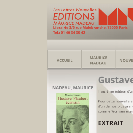
Librairie 3/5 rue Malebranche, 75005 Paris
Tel.: 01 46 34 30 42
MAURICE
ACCUEIL
NOUVE
NADEAU
Gustave
NADEAU, MAURICE
Troisième édition d'un
Pour cette nouvelle é
d'un de nos plus gran
comme "écrivain exem
EXTRAIT