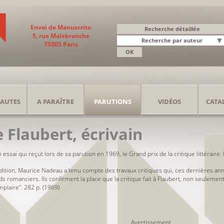
Envoi de Manuscrits:
5, rue Malebranche
75005 Paris
AUTES
A PARAÎTRE
PARUTIONS
VIDÉOS
CATA
 Flaubert, écrivain
 essai qui reçut lors de sa parution en 1969, le Grand prix de la critique littéraire.
dition, Maurice Nadeau a tenu compte des travaux critiques qui, ces dernières anné
ds romanciers. Ils confirment la place que la critique fait à Flaubert, non seuleme
plaire". 282 p. (1969)
Avertissement