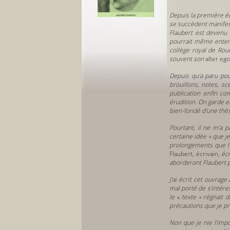
Depuis la première éd
se succèdent manifesta
Flaubert est devenu u
pourrait même entend
collège royal de Rou
souvent son
alter ego
Depuis qu’a paru pou
brouillons, notes, sc
publication enfin co
érudition. On garde e
bien-fondé d’une thè
Pourtant, il ne m’a 
certaine idée » que je
prolongements que l’
Flaubert, écrivain,
écr
aborderont Flaubert 
J’ai écrit cet ouvrag
mal porté de s’intér
le
«
texte » régnait d
précautions que je pr
Non que je nie l’imp