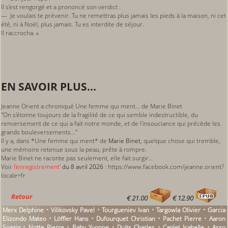
Il s’est rengorgé et a prononcé son verdict :
— Je voulais te prévenir. Tu ne remettras plus jamais les pieds à la maison, ni cet
été, ni à Noël, plus jamais. Tu es interdite de séjour.
Il raccrocha. »
EN SAVOIR PLUS...
Jeanne Orient a chroniqué Une femme qui ment… de Marie Binet
"On s'étonne toujours de la fragilité de ce qui semble indestructible, du
renversement de ce qui a fait notre monde, et de l'insouciance qui précède les
grands bouleversements…"
Il y a, dans *Une femme qui ment* de
Marie Binet
, quelque chose qui tremble,
une mémoire retenue sous la peau, prête à rompre.
Marie Binet ne raconte pas seulement, elle fait surgir…
Voir
l'
enregistrement
'
du 8 avril 2026
: https://www.facebook.com/jeanne.orient?
locale=fr
Retour
€ 21.00
€ 12.90
Merx Delphine • Vilikovsky Pavel • Tourgueniev Ivan • Targowla Olivier • Garcia
Elizondo Mateo • Löffler Hans • Dufourquet Christian • Pachet Pierre • Aaron
Soazig • Notte Pierre • Baby Yvonne • Duits Charles • Caplet Isabelle • Asso