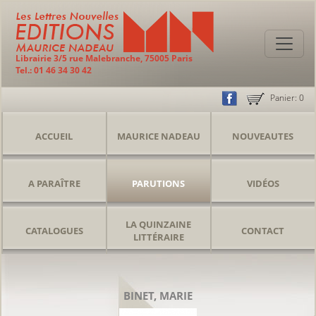
Librairie 3/5 rue Malebranche, 75005 Paris
Tel.: 01 46 34 30 42
Panier:
0
ACCUEIL
MAURICE NADEAU
NOUVEAUTES
A PARAÎTRE
PARUTIONS
VIDÉOS
LA QUINZAINE
CATALOGUES
CONTACT
LITTÉRAIRE
BINET, MARIE