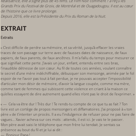
Réalisatrice, elle a signé plus de 45 films. Le Film
Noir comment ?
a reçu les
Grands Prix du Festival de Groix, de Montréal et de Ouagadougou. Il est au cœur
de l’histoire que ce livre prolonge.
Depuis 2016, elle est la Présidente du Prix du Roman de la Nuit.
EXTRAIT
Extraits
« C’est difficile de perdre sa mémoire, et sa vérité, jusqu’à effacer les vraies
traces de son passage sur terre avec de fausses dates de naissance, de faux
papiers, de faux parents, de faux ancêtres. Il m’a fallu du temps pour mesurer ce
que signifiait cette perte. J’avais un jour, enfant, entendu entre ses bras,
l’inaudible détresse de son cœur. Au fil de toutes ces années, voulant connaître
le secret d’une mère indéchiffrable, débusquer son mensonge, animée par le fol
espoir de ne l’avoir pas tout à fait perdue, je ne pouvais accepter l’impossibilité
d’articuler mon désir de mémoire, d’avoir la langue coupée, comme ma mère,
comme tant de femmes qui subissent cette violence en criant à la maison ce
qu’elles essayent de dire autrement quand elles n’ont pas le droit de l’exprimer. »
« — Cela va être dur ! Très dur ! Te rends-tu compte de ce que tu as fait ? Ton
livre est un cortège de propos mensongers et diffamatoires. J’ai proposé à « ton
père » de t’intenter un procès. Il a eu l’indulgence de refuser pour ne pas faire de
vagues… Xavier acheva sur ces mots : attends, il est ici. Je vais te le passer.
Mon père avait saisi le téléphone que mon frère lui tendait. Je sentais sa
présence au bout du fil et je lui ai dit :
— Bonjour Papa !