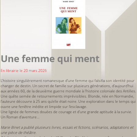
Une femme qui ment
En librairie le 20 mars 2026
L’histoire singulièrement romanesque d’une femme qui falsifia son identité pour
changer de destin. Un secret de famille sur plusieurs générations, d’aujourd’hui
aux années 60, de la deuxième guerre mondiale à l’histoire coloniale des Antilles.
Une quête semée de retournements imprévisibles. Blonde, née en Normandie,
l’auteure découvre à 25 ans qu’elle était noire. Une exploration dans le temps qui
ouvre une fenêtre inédite et limpide sur l’esclavage.
Une lignée de femmes douées de courage et d’une grande aptitude à la survie.
Un Roman d’aventure...
Marie Binet a publié plusieurs livres, essais et fictions, scénarios, adaptations et
une pièce de théâtre.