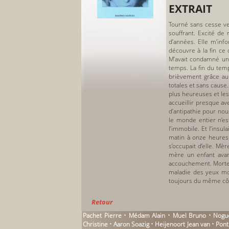
EXTRAIT
Tourné sans cesse ve
souffrant. Excité de
d’années. Elle m’inf
découvre à la fin ce 
M’avait condamné une 
temps. La fin du temp
brièvement grâce au 
totales et sans cause
plus heureuses et les
accueillir presque av
d’antipathie pour nou
le monde entier n’est
l’immobile. Et l’insul
matin à onze heures.
s’occupait d’elle. Mè
mère un enfant avan
accouchement. Morte à
maladie des yeux mor
toujours du même côté
Retour
Pachet Pierre • Médam Alain • Muel Bruno • Nogue
Christine • Aaron Soazig • Heijenoort Jean van • P