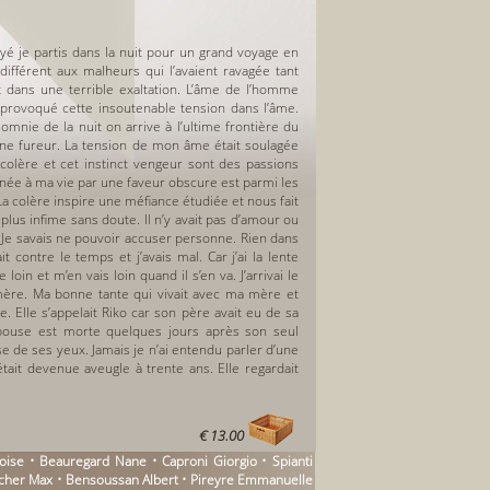
yé je partis dans la nuit pour un grand voyage en
ifférent aux malheurs qui l’avaient ravagée tant
 dans une terrible exaltation. L’âme de l’homme
it provoqué cette insoutenable tension dans l’âme.
mnie de la nuit on arrive à l’ultime frontière du
d’une fureur. La tension de mon âme était soulagée
 colère et cet instinct vengeur sont des passions
onnée à ma vie par une faveur obscure est parmi les
a colère inspire une méfiance étudiée et nous fait
plus infime sans doute. Il n’y avait pas d’amour ou
. Je savais ne pouvoir accuser personne. Rien dans
 contre le temps et j’avais mal. Car j’ai la lente
oin et m’en vais loin quand il s’en va. J’arrivai le
 mère. Ma bonne tante qui vivait avec ma mère et
e. Elle s’appelait Riko car son père avait eu de sa
épouse est morte quelques jours après son seul
 de ses yeux. Jamais je n’ai entendu parler d’une
tait devenue aveugle à trente ans. Elle regardait
€ 13.00
ise • Beauregard Nane • Caproni Giorgio • Spianti
lecher Max • Bensoussan Albert • Pireyre Emmanuelle