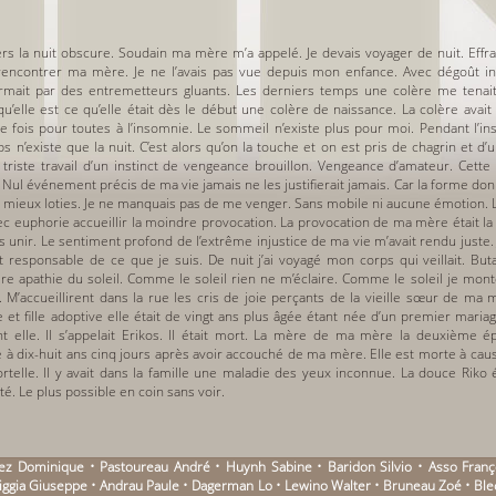
rs la nuit obscure. Soudain ma mère m’a appelé. Je devais voyager de nuit. Effra
 rencontrer ma mère. Je ne l’avais pas vue depuis mon enfance. Avec dégoût ind
ormait par des entremetteurs gluants. Les derniers temps une colère me tenait
qu’elle est ce qu’elle était dès le début une colère de naissance. La colère ava
fois pour toutes à l’insomnie. Le sommeil n’existe plus pour moi. Pendant l’inso
s n’existe que la nuit. C’est alors qu’on la touche et on est pris de chagrin et 
triste travail d’un instinct de vengeance brouillon. Vengeance d’amateur. Cette
. Nul événement précis de ma vie jamais ne les justifierait jamais. Car la forme d
 mieux loties. Je ne manquais pas de me venger. Sans mobile ni aucune émotion. L
ec euphorie accueillir la moindre provocation. La provocation de ma mère était la 
s unir. Le sentiment profond de l’extrême injustice de ma vie m’avait rendu juste
 responsable de ce que je suis. De nuit j’ai voyagé mon corps qui veillait. Butait
aire apathie du soleil. Comme le soleil rien ne m’éclaire. Comme le soleil je monte l
 M’accueillirent dans la rue les cris de joie perçants de la vieille sœur de ma
re et fille adoptive elle était de vingt ans plus âgée étant née d’un premier mariag
t elle. Il s’appelait Erikos. Il était mort. La mère de ma mère la deuxième 
 dix-huit ans cinq jours après avoir accouché de ma mère. Elle est morte à cause
telle. Il y avait dans la famille une maladie des yeux inconnue. La douce Riko é
. Le plus possible en coin sans voir.
z Dominique • Pastoureau André • Huynh Sabine • Baridon Silvio • Asso Franço
ontiggia Giuseppe • Andrau Paule • Dagerman Lo • Lewino Walter • Bruneau Zoé • B