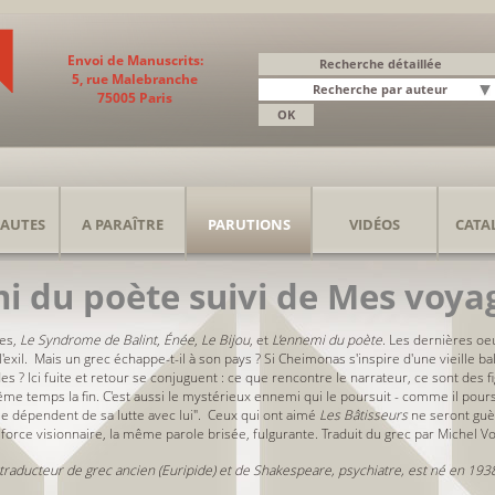
Envoi de Manuscrits:
5, rue Malebranche
75005 Paris
AUTES
A PARAÎTRE
PARUTIONS
VIDÉOS
CATA
i du poète suivi de Mes voya
ues,
Le Syndrome de Balint
,
Énée
,
Le Bijou
, et
L'ennemi du poète
. Les dernières o
exil. Mais un grec échappe-t-il à son pays ? Si Cheimonas s'inspire d'une vieille ba
s ? Ici fuite et retour se conjuguent : ce que rencontre le narrateur, ce sont des figur
 même temps la fin. C'est aussi le mystérieux ennemi qui le poursuit - comme il pour
ie dépendent de sa lutte avec lui". Ceux qui ont aimé
Les Bâtisseurs
ne seront guè
orce visionnaire, la même parole brisée, fulgurante. Traduit du grec par Michel V
aducteur de grec ancien (Euripide) et de Shakespeare, psychiatre, est né en 1938