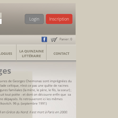
Login
Inscription
Panier:
0
LA QUINZAINE
LOGUES
CONTACT
LITTÉRAIRE
ges
euvres de Georges Cheimonas sont imprégnées du
llade celtique, n'est-ce pas une quête de racines
es familiales (la mère, le père, le fils, la soeur) ;
suit tout poète - et dont on découvre enfin que sa
re dépaysés. Ils retrouveront ici les mêmes
olkovitch. 96 p. (septembre 1991)
 en Grèce du Nord. Il est mort à Paris en 2000.