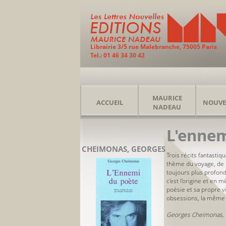
Librairie 3/5 rue Malebranche, 75005 Paris
Tel.: 01 46 34 30 42
MAURICE
ACCUEIL
NOUVE
NADEAU
L'ennem
CHEIMONAS, GEORGES
Trois récits fantastiq
thème du voyage, de l'
toujours plus profonde
c'est l'origine et en
poésie et sa propre v
obsessions, la même f
Georges Cheimonas, tr