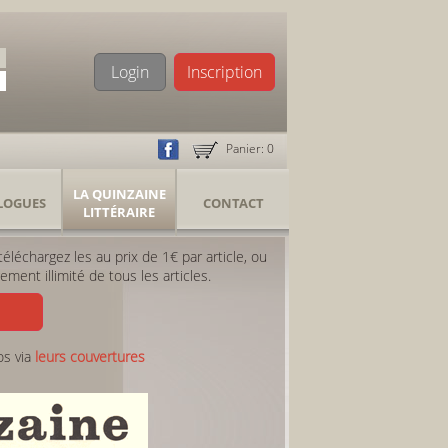
Login
Inscription
Panier:
0
LA QUINZAINE
LOGUES
CONTACT
LITTÉRAIRE
léchargez les au prix de 1€ par article, ou
ent illimité de tous les articles.
os via
leurs couvertures