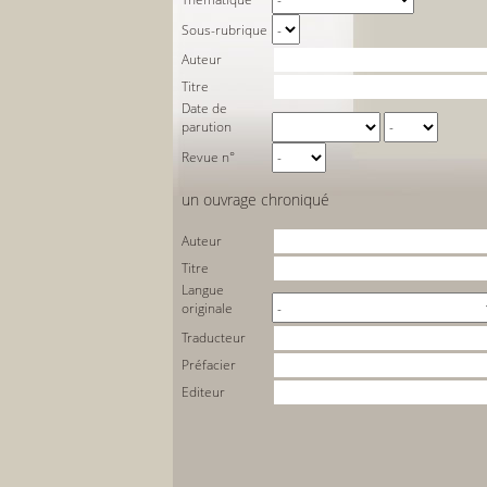
Sous-rubrique
Auteur
Titre
Date de
parution
Revue n°
un ouvrage chroniqué
Auteur
Titre
Langue
originale
Traducteur
Préfacier
Editeur