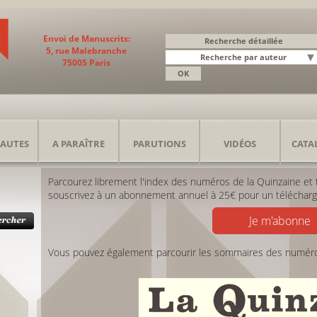
Envoi de Manuscrits:
5, rue Malebranche
75005 Paris
AUTES
A PARAÎTRE
PARUTIONS
VIDÉOS
CATA
Parcourez librement l'index des numéros de la Quinzaine et té
souscrivez à un abonnement annuel à 25€ pour un téléchargem
Je m'abonne
Vous pouvez également parcourir les sommaires des numér