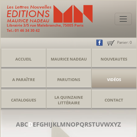
Librairie 3/5 rue Malebranche, 75005 Paris
Tel.: 01 46 34 30 42
Panier:
0
ACCUEIL
MAURICE NADEAU
NOUVEAUTES
A PARAÎTRE
PARUTIONS
VIDÉOS
LA QUINZAINE
CATALOGUES
CONTACT
LITTÉRAIRE
A
B
C
D
E
F
G
H
I
J
K
L
M
N
O
P
Q
R
S
T
U
V
W
X
Y
Z