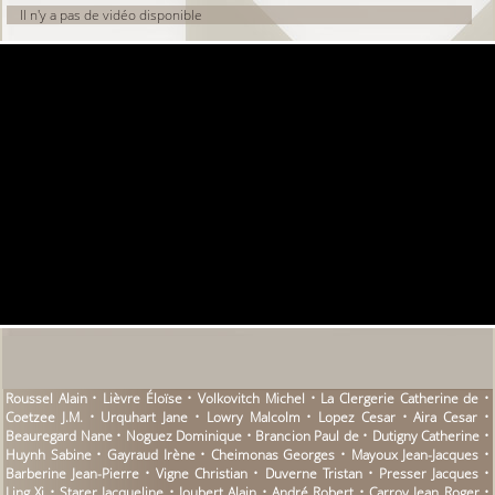
Il n'y a pas de vidéo disponible
Roussel Alain • Lièvre Éloïse • Volkovitch Michel • La Clergerie Catherine de •
Coetzee J.M. • Urquhart Jane • Lowry Malcolm • Lopez Cesar • Aira Cesar •
Beauregard Nane • Noguez Dominique • Brancion Paul de • Dutigny Catherine •
Huynh Sabine • Gayraud Irène • Cheimonas Georges • Mayoux Jean-Jacques •
Barberine Jean-Pierre • Vigne Christian • Duverne Tristan • Presser Jacques •
Ling Xi • Starer Jacqueline • Joubert Alain • André Robert • Carroy Jean Roger •