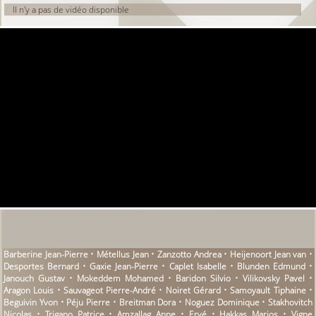
Il n'y a pas de vidéo disponible
Barberine Jean-Pierre • Métellus Jean • Zanzotto Andrea • Heijenoort Jean van •
Desportes Bernard • Gaxie Jean-Pierre • Caplet Isabelle • Blunden Edmund •
Janouch Gustav • Mokeddem Mohamed • Baridon Silvio • Vilikovsky Pavel •
Aragon Louis • Sauvageot Pierre-André • Noiret Gérard • Samoyault Tiphaine •
Beguivin Yvon • Péju Pierre • Breitman Dora • Noguez Dominique • Stakhovitch
Nicolas • Trigano Patrice • Amzallag Anne • Ervé • Hakkas Marios • Vigne