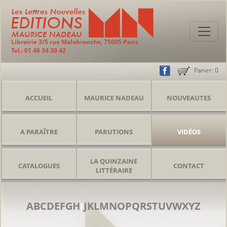
Librairie 3/5 rue Malebranche, 75005 Paris
Tel.: 01 46 34 30 42
Panier:
0
ACCUEIL
MAURICE NADEAU
NOUVEAUTES
A PARAÎTRE
PARUTIONS
VIDÉOS
LA QUINZAINE
CATALOGUES
CONTACT
LITTÉRAIRE
A
B
C
D
E
F
G
H
I
J
K
L
M
N
O
P
Q
R
S
T
U
V
W
X
Y
Z