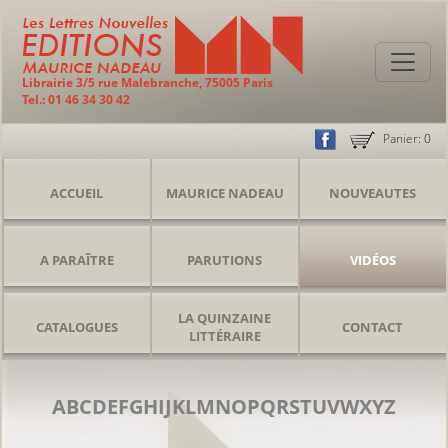
Librairie 3/5 rue Malebranche, 75005 Paris
Tel.: 01 46 34 30 42
Panier:
0
ACCUEIL
MAURICE NADEAU
NOUVEAUTES
A PARAÎTRE
PARUTIONS
VIDÉOS
LA QUINZAINE
CATALOGUES
CONTACT
LITTÉRAIRE
A
B
C
D
E
F
G
H
I
J
K
L
M
N
O
P
Q
R
S
T
U
V
W
X
Y
Z