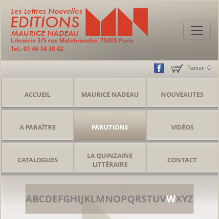
Librairie 3/5 rue Malebranche, 75005 Paris
Tel.: 01 46 34 30 42
Panier:
0
ACCUEIL
MAURICE NADEAU
NOUVEAUTES
A PARAÎTRE
PARUTIONS
VIDÉOS
LA QUINZAINE
CATALOGUES
CONTACT
LITTÉRAIRE
A
B
C
D
E
F
G
H
I
J
K
L
M
N
O
P
Q
R
S
T
U
V
W
X
Y
Z