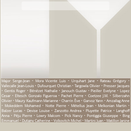
Major Serge-Jean • Mora Vicente Luis • Urquhart Jane • Rateau Grégory •
Vallecalle Jean-Louis • Dufourquet Christian • Targowla Olivier • Presser Jacques
• Gentis Roger • Bénézet Nathalie • Janouch Gustav • Pieiller Evelyne • Lopez
Cesar • Eltesch Gonzalo Figueroa • Pachet Pierre • Coetzee J.M. • Silberzahn
Olivier • Maury Kaufmann Marianne • Charrin Ève • Garvoz Yann • Amzallag Anne
• Mokeddem Mohamed • Notte Pierre • Métellus Jean • Melkonian Martin •
Balzer Lucas • Devise Louise • Zanzotto Andrea • Pluyette Patrice • Langhoff
Anna • Péju Pierre • Lowry Malcom • Pick Nancy • Pontiggia Giuseppe • Bing
Emmanuel • Dutigny Catherine • Volkovitch Michel • Martini Juan • Matillon Janine
• Barrot Philippe • Garcia Elizondo Mateo • Aaron Soazig • Pireyre Emmanuelle •
Lederer Jacques • Sauvageot Pierre-André • Genovese Andrea • La Clergerie