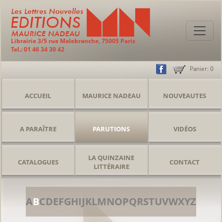
Librairie 3/5 rue Malebranche, 75005 Paris
Tel.: 01 46 34 30 42
Panier:
0
ACCUEIL
MAURICE NADEAU
NOUVEAUTES
A PARAÎTRE
PARUTIONS
VIDÉOS
LA QUINZAINE
CATALOGUES
CONTACT
LITTÉRAIRE
A
B
C
D
E
F
G
H
I
J
K
L
M
N
O
P
Q
R
S
T
U
V
W
X
Y
Z