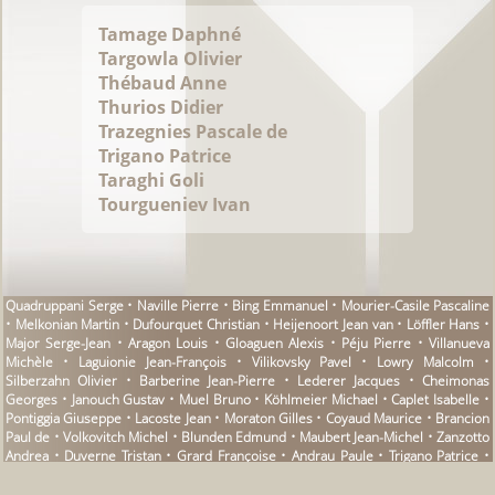
Tamage Daphné
Targowla Olivier
Thébaud Anne
Thurios Didier
Trazegnies Pascale de
Trigano Patrice
Taraghi Goli
Tourgueniev Ivan
Quadruppani Serge • Naville Pierre • Bing Emmanuel • Mourier-Casile Pascaline
• Melkonian Martin • Dufourquet Christian • Heijenoort Jean van • Löffler Hans •
Major Serge-Jean • Aragon Louis • Gloaguen Alexis • Péju Pierre • Villanueva
Michèle • Laguionie Jean-François • Vilikovsky Pavel • Lowry Malcolm •
Silberzahn Olivier • Barberine Jean-Pierre • Lederer Jacques • Cheimonas
Georges • Janouch Gustav • Muel Bruno • Köhlmeier Michael • Caplet Isabelle •
Pontiggia Giuseppe • Lacoste Jean • Moraton Gilles • Coyaud Maurice • Brancion
Paul de • Volkovitch Michel • Blunden Edmund • Maubert Jean-Michel • Zanzotto
Andrea • Duverne Tristan • Grard Françoise • Andrau Paule • Trigano Patrice •
Benjamin Walter • Dana Catherine • Amzallag Anne • Dune Cléo • Lowry Malcom
• Froissart Patryck • Desportes Bernard • Kayat Claude • Caproni Giorgio •