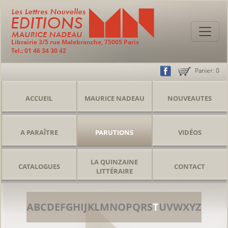
Librairie 3/5 rue Malebranche, 75005 Paris
Tel.: 01 46 34 30 42
Panier:
0
ACCUEIL
MAURICE NADEAU
NOUVEAUTES
A PARAÎTRE
PARUTIONS
VIDÉOS
LA QUINZAINE
CATALOGUES
CONTACT
LITTÉRAIRE
A
B
C
D
E
F
G
H
I
J
K
L
M
N
O
P
Q
R
S
T
U
V
W
X
Y
Z