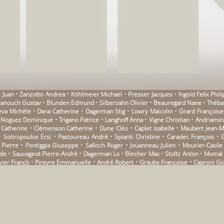
ni Juan • Zanzotto Andrea • Köhlmeier Michael • Presser Jacques • Ingold Felix Phi
 • Janouch Gustav • Blunden Edmund • Silberzahn Olivier • Beauregard Nane • Théb
ueva Michèle • Dana Catherine • Dagerman Stig • Lowry Malcolm • Grard Françoise 
 Noguez Dominique • Trigano Patrice • Langhoff Anna • Vigne Christian • Andriamir
y Catherine • Clémenson Catherine • Dune Cléo • Caplet Isabelle • Maubert Jean-Mi
 Sotiropoulos Ersi • Pastoureau André • Spianti Christine • Caradec François • 
Pierre • Pontiggia Giuseppe • Salloch Roger • Jouanneau Julien • Mourier-Casile
e • Sauvageot Pierre-André • Dagerman Lo • Blecher Max • Stoltz Anton • Momal F
r Franck • Pireyre Emmanuelle • André Robert • Grauby Françoise • Caproni Gi
• Pirbal Farhad • Pankowski Marian • Pieiller Evelyne • Nizan Raphaël • Médam Al
e Daphné • Gloaguen Alexis • Balzer Lucas • Heijenoort Jean van • Binet Marie • Ga
egal Gabrielle • Starer Jacqueline • Métellus Jean • Aira Cesar • Darol Guy • Joub
nne • Griffon du Bellay Clarisse • Cheimonas Georges • Rateau Grégory • Joign
tian • Chalamov Varlam • Levi Jean • Aragon Louis • Bing Emmanuel • Stakhovitch 
anine • Schmidt Arno • Mayoux Jean-Jacques • Beucler Véronique • Pick Nancy • Pl
Zerlini Gilles • Houellebecq Michel • Péju Pierre • Nizard Simon • Desportes Ber