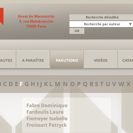
Envoi de Manuscrits:
5, rue Malebranche
75005 Paris
AUTES
A PARAÎTRE
PARUTIONS
VIDÉOS
CATA
B
C
D
E
F
G
H
I
J
K
L
M
N
O
P
Q
R
S
T
U
V
W
X
Fabre Dominique
Fardoulis Laure
Fiemeyer Isabelle
Froissart Patryck