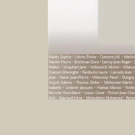
Képès Sophie • Lièvre Éloïse • Coetzee J.M. • Marti
Naville Pierre • Breitman Dora • Carroy Jean Roger
Walter • Urquhart Jane • Volkovitch Michel • Villan
Craciun Gheorghe • Fardoulis Laure • Lacoste Jean •
Jean • Gaxie Jean-Pierre • Vilikovsky Pavel • Dutign
Huynh Sabine • Thurios Didier • Melkonian Martin •
Isabelle • Lederer Jacques • Hakkas Marios • Notte 
Kervran Yves-Marie • Lopez Cesar • Emion Jean-Claud
Goli • Gayraud Irène • Mokeddem Mohamed • Renevie
Soazig • Coyaud Maurice • Eltesch Gonzalo Figueroa 
Jean-Pierre • Noiret Gérard • Baridon Silvio • Tamag
Fabre Dominique • Moraton Gilles • Beguivin Yvon • S
Froissart Patryck • Samoyault Tiphaine • Baby Yvo
Bensoussan Albert • Kayat Claude • Dufourquet Chris
Roger • Barrot Philippe • Andrau Paule • Matillon J
Löffler Hans • Mora Vicente Luis • Lowry Malcom • 