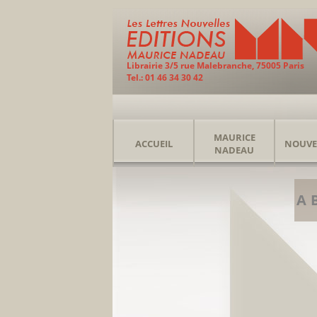
Librairie 3/5 rue Malebranche, 75005 Paris
Tel.: 01 46 34 30 42
MAURICE
ACCUEIL
NOUVE
NADEAU
A