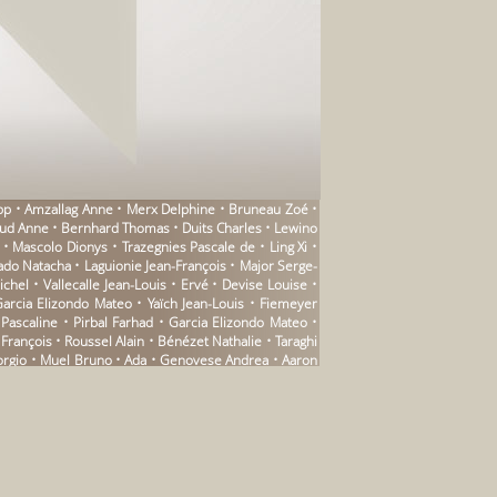
lipp • Amzallag Anne • Merx Delphine • Bruneau Zoé •
aud Anne • Bernhard Thomas • Duits Charles • Lewino
• Mascolo Dionys • Trazegnies Pascale de • Ling Xi •
ado Natacha • Laguionie Jean-François • Major Serge-
chel • Vallecalle Jean-Louis • Ervé • Devise Louise •
Garcia Elizondo Mateo • Yaïch Jean-Louis • Fiemeyer
 Pascaline • Pirbal Farhad • Garcia Elizondo Mateo •
rançois • Roussel Alain • Bénézet Nathalie • Taraghi
orgio • Muel Bruno • Ada • Genovese Andrea • Aaron
ain • Ruhaud Bernard • Sciascia Leonardo • Barberine
rvoz Yann • La Clergerie Catherine de • Charrin Ève •
ert Alain • Aymard Sylvie • Maury Kaufmann Marianne •
ot Frédéric • Corneau Patrick • Riboulet Mathieu •
Nicolas • Benjamin Walter • Duverne Tristan • Gentis
uyette Patrice • Nadeau Maurice • Targowla Olivier •
nard • Tourgueniev Ivan • Brancion Paul de • Pachet