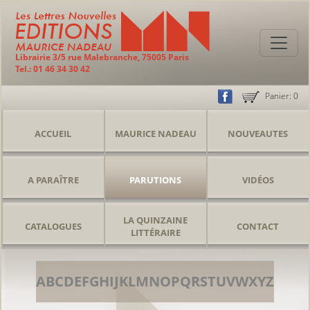
Librairie 3/5 rue Malebranche, 75005 Paris
Tel.: 01 46 34 30 42
Panier:
0
ACCUEIL
MAURICE NADEAU
NOUVEAUTES
A PARAÎTRE
PARUTIONS
VIDÉOS
LA QUINZAINE
CATALOGUES
CONTACT
LITTÉRAIRE
A
B
C
D
E
F
G
H
I
J
K
L
M
N
O
P
Q
R
S
T
U
V
W
X
Y
Z