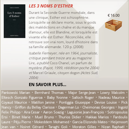
LES 3 NOMS D'ESTHER
Durant la Seconde Guerre mondiale, dans
€ 16.00
une clinique, Esther est schizophrène.
Lorsqu'elle se déclare morte, sous le poids
des malédictions en chaîne et du manque
d'amour, elle est Blandine, et lorsqu'elle est
vivante elle est Esther. Réconciliée, elle
retrouve son vrai nom, lourd d'histoire dans
sa famille allemande. 120 p. (2008)
Isabelle Fiemeyer, née en 1964, journaliste,
critique pendant treize ans au magazine
Lire
, a publié
Coco Chanel, un parfum de
mystère
(Payot, 1999, réédition poche 2004)
et
Marcel Griaule, citoyen dogon
(Actes Sud,
2004)
EN SAVOIR PLUS...
Pankowski Marian • Bernhard Thomas • Major Serge-Jean • Lowry Malcolm •
Eltesch Gonzalo Figueroa • Baby Yvonne • Salloch Roger • Nadeau Maurice •
Coyaud Maurice • Matillon Janine • Pontiggia Giuseppe • Devise Louise • Pick
Nancy • Griffon du Bellay Clarisse • Dagerman Lo • Cheimonas Georges • Ingold
Felix Philipp • Aira Cesar • Aaron Soazig • Laguionie Jean-François • Sotiropoulos
Ersi • Binet Marie • Muel Bruno • Thurios Didier • Hakkas Marios • Fardoulis
Laure • Péju Pierre • Mokeddem Mohamed • Garcia Elizondo Mateo • Heijenoort
Jean van • Noiret Gérard • Taraghi Goli • Moraton Gilles • Nizan Raphaël •