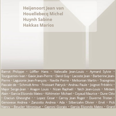
Heijenoort Jean van
Houellebecq Michel
Huynh Sabine
Hakkas Marios
Barrot Philippe • Löffler Hans • Vallecalle Jean-Louis • Aymard Sylvie •
Tourgueniev Ivan • Gaxie Jean-Pierre • Darol Guy • Lacoste Jean • Barberine Jean-
Pierre • Laguionie Jean-François • Naville Pierre • Melkonian Martin • Trazegnies
Pascale de • Schmidt Arno • Froissart Patryck • Andrau Paule • Joignot Frédéric •
Major Serge-Jean • Aragon Louis • Nizan Raphaël • Yaïch Jean-Louis • Médam
Alain • Garcia Elizondo Mateo • Köhlmeier Michael • Coyaud Maurice • Dune Cléo
• Craciun Gheorghe • • Lopez Cesar • Carroy Jean Roger • Duverne Tristan •
Genovese Andrea • Zanzotto Andrea • Ada • Silberzahn Olivier • Ervé • Pick
Nancy • Beucler Véronique • Caproni Giorgio • Garcia Elizondo Mateo • Grard
Françoise • Moraton Gilles • Cheimonas Georges • Caplet Isabelle • Duits
Charles • Langhoff Anna • Soulas Simone • Benjamin Walter • Grauby Françoise •