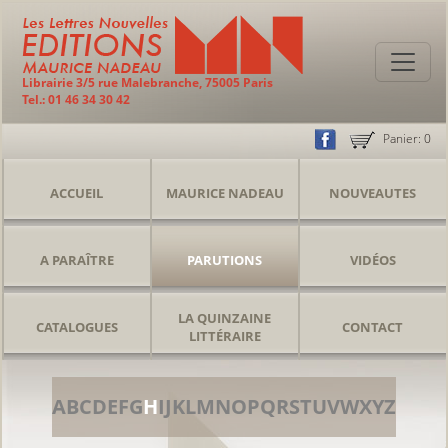
Librairie 3/5 rue Malebranche, 75005 Paris
Tel.: 01 46 34 30 42
Panier:
0
ACCUEIL
MAURICE NADEAU
NOUVEAUTES
A PARAÎTRE
PARUTIONS
VIDÉOS
LA QUINZAINE
CATALOGUES
CONTACT
LITTÉRAIRE
A
B
C
D
E
F
G
H
I
J
K
L
M
N
O
P
Q
R
S
T
U
V
W
X
Y
Z