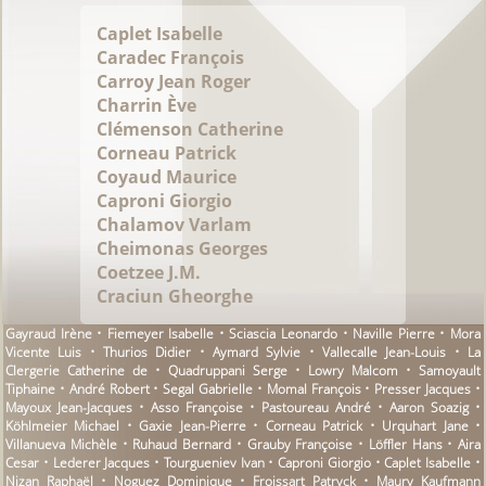
Caplet Isabelle
Caradec François
Carroy Jean Roger
Charrin Ève
Clémenson Catherine
Corneau Patrick
Coyaud Maurice
Caproni Giorgio
Chalamov Varlam
Cheimonas Georges
Coetzee J.M.
Craciun Gheorghe
Gayraud Irène • Fiemeyer Isabelle • Sciascia Leonardo • Naville Pierre • Mora
Vicente Luis • Thurios Didier • Aymard Sylvie • Vallecalle Jean-Louis • La
Clergerie Catherine de • Quadruppani Serge • Lowry Malcom • Samoyault
Tiphaine • André Robert • Segal Gabrielle • Momal François • Presser Jacques •
Mayoux Jean-Jacques • Asso Françoise • Pastoureau André • Aaron Soazig •
Köhlmeier Michael • Gaxie Jean-Pierre • Corneau Patrick • Urquhart Jane •
Villanueva Michèle • Ruhaud Bernard • Grauby Françoise • Löffler Hans • Aira
Cesar • Lederer Jacques • Tourgueniev Ivan • Caproni Giorgio • Caplet Isabelle •
Nizan Raphaël • Noguez Dominique • Froissart Patryck • Maury Kaufmann