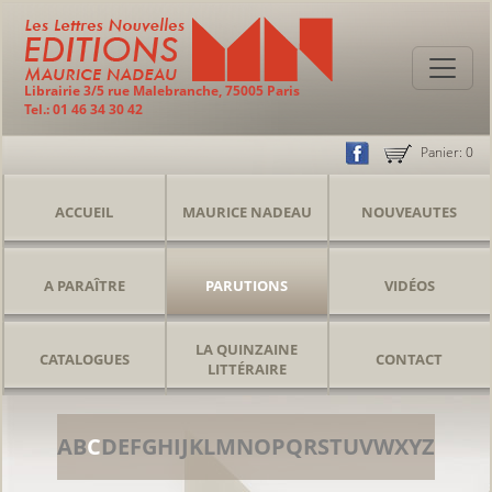
Librairie 3/5 rue Malebranche, 75005 Paris
Tel.: 01 46 34 30 42
Panier:
0
ACCUEIL
MAURICE NADEAU
NOUVEAUTES
A PARAÎTRE
PARUTIONS
VIDÉOS
LA QUINZAINE
CATALOGUES
CONTACT
LITTÉRAIRE
A
B
C
D
E
F
G
H
I
J
K
L
M
N
O
P
Q
R
S
T
U
V
W
X
Y
Z