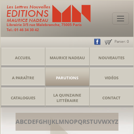
Librairie 3/5 rue Malebranche, 75005 Paris
Tel.: 01 46 34 30 42
Panier:
0
ACCUEIL
MAURICE NADEAU
NOUVEAUTES
A PARAÎTRE
PARUTIONS
VIDÉOS
LA QUINZAINE
CATALOGUES
CONTACT
LITTÉRAIRE
A
B
C
D
E
F
G
H
I
J
K
L
M
N
O
P
Q
R
S
T
U
V
W
X
Y
Z