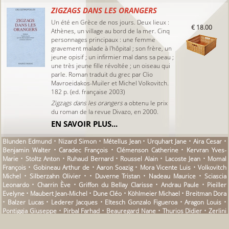
ZIGZAGS DANS LES ORANGERS
Un été en Grèce de nos jours. Deux lieux :
€ 18.00
Athènes, un village au bord de la mer. Cinq
personnages principaux : une femme
gravement malade à l'hôpital ; son frère, un
jeune opisif ; un infirmier mal dans sa peau ;
une très jeune fille révoltée ; un oiseau qui
parle. Roman traduit du grec par Clio
Mavroeidakos-Muiler et Michel Volkovitch.
182 p. (ed. française 2003)
Zigzags dans les orangers
a obtenu le prix
du roman de la revue Divazo, en 2000.
EN SAVOIR PLUS...
Blunden Edmund • Nizard Simon • Métellus Jean • Urquhart Jane • Aira Cesar •
Benjamin Walter • Caradec François • Clémenson Catherine • Kervran Yves-
Marie • Stoltz Anton • Ruhaud Bernard • Roussel Alain • Lacoste Jean • Momal
François • Gobineau Arthur de • Aaron Soazig • Mora Vicente Luis • Volkovitch
Michel • Silberzahn Olivier • • Duverne Tristan • Nadeau Maurice • Sciascia
Leonardo • Charrin Ève • Griffon du Bellay Clarisse • Andrau Paule • Pieiller
Evelyne • Maubert Jean-Michel • Dune Cléo • Köhlmeier Michael • Breitman Dora
• Balzer Lucas • Lederer Jacques • Eltesch Gonzalo Figueroa • Aragon Louis •
Pontiggia Giuseppe • Pirbal Farhad • Beauregard Nane • Thurios Didier • Zerlini
Gilles • Beucler Véronique • Schmidt Arno • Noguez Dominique • Binet Marie •
Brancion Paul de • Hakkas Marios • Barberine Jean-Pierre • Képès Sophie •